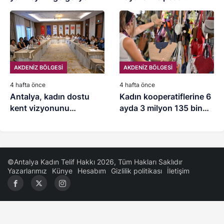
çeviriyor
AKDENİZ BÖLGESİ
AKDENİZ BÖLGESİ
4 hafta önce
4 hafta önce
Antalya, kadın dostu
Kadın kooperatiflerine 6
kent vizyonunu
ayda 3 milyon 135 bin
güçlendiriyor
liralık gelir
©Antalya Kadın Telif Hakkı 2026, Tüm Hakları Saklıdır
Yazarlarımız
Künye
Hesabım
Gizlilik politikası
İletişim