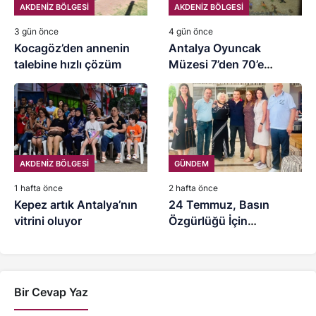
AKDENİZ BÖLGESİ
AKDENİZ BÖLGESİ
3 gün önce
4 gün önce
Kocagöz’den annenin
Antalya Oyuncak
talebine hızlı çözüm
Müzesi 7’den 70’e
ziyaretçilerini ağırlıyor
AKDENİZ BÖLGESİ
GÜNDEM
1 hafta önce
2 hafta önce
Kepez artık Antalya’nın
24 Temmuz, Basın
vitrini oluyor
Özgürlüğü İçin
Mücadele Günü
Bir Cevap Yaz