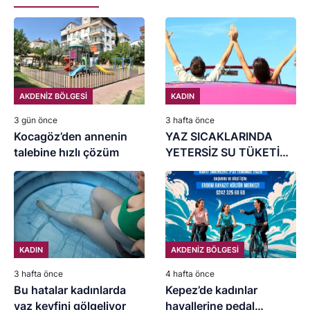
AKDENİZ BÖLGESİ
KADIN
3 gün önce
3 hafta önce
Kocagöz’den annenin
YAZ SICAKLARINDA
talebine hızlı çözüm
YETERSİZ SU TÜKETİMİ
BÖBREKLERİNİZİ
YIPRATMASIN
KADIN
AKDENİZ BÖLGESİ
3 hafta önce
4 hafta önce
Bu hatalar kadınlarda
Kepez’de kadınlar
yaz keyfini gölgeliyor
hayallerine pedal