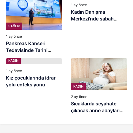
1 ay önce
Kadın Danışma
Merkezi’nde sabah
sporu
SAĞLIK
1 ay önce
Pankreas Kanseri
Tedavisinde Tarihi
Dönüm Noktası
KADIN
1 ay önce
Kız çocuklarında idrar
yolu enfeksiyonu
KADIN
2 ay önce
Sıcaklarda seyahate
çıkacak anne adayları
dikkat!