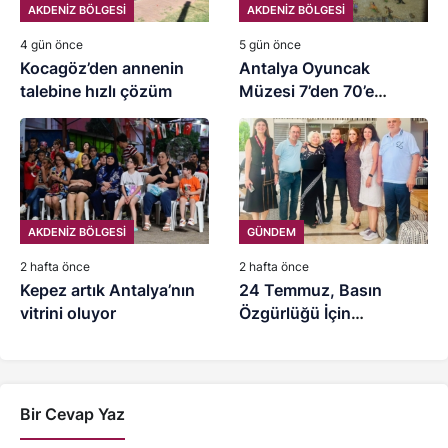
AKDENİZ BÖLGESİ
AKDENİZ BÖLGESİ
4 gün önce
5 gün önce
Kocagöz’den annenin
Antalya Oyuncak
talebine hızlı çözüm
Müzesi 7’den 70’e
ziyaretçilerini ağırlıyor
AKDENİZ BÖLGESİ
GÜNDEM
2 hafta önce
2 hafta önce
Kepez artık Antalya’nın
24 Temmuz, Basın
vitrini oluyor
Özgürlüğü İçin
Mücadele Günü
Bir Cevap Yaz