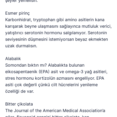
şeyler yemelisin.
Esmer pirinç
Karbonhidrat, tryptophan gibi amino asitlerin kana
karışarak beyne ulaşmasını sağlayınca mutluluk verici,
yatıştırıcı serotonin hormonu salgılanıyor. Serotonin
seviyesinin düşmesini istemiyorsan beyaz ekmekten
uzak durmalısın.
Alabalık
Somondan bıktın mı? Alabalıkta bulunan
eikosapentaenik (EPA) asit ve omega-3 yağ asitleri,
stres hormonu kortizolün azmasını engelliyor. EPA
asiti çok değerli çünkü cilt hücrelerini yenileme
özelliği de var.
Bitter çikolata
The Journal of the American Medical Association’a
göre, flavonoid zengini bitter çikolata, kan