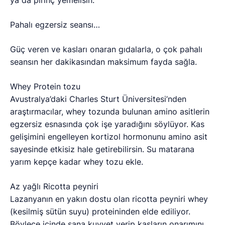
Pahalı egzersiz seansı…
Güç veren ve kasları onaran gıdalarla, o çok pahalı
seansın her dakikasından maksimum fayda sağla.
Whey Protein tozu
Avustralya’daki Charles Sturt Üniversitesi’nden
araştırmacılar, whey tozunda bulunan amino asitlerin
egzersiz esnasında çok işe yaradığını söylüyor. Kas
gelişimini engelleyen kortizol hormonunu amino asit
sayesinde etkisiz hale getirebilirsin. Su matarana
yarım kepçe kadar whey tozu ekle.
Az yağlı Ricotta peyniri
Lazanyanın en yakın dostu olan ricotta peyniri whey
(kesilmiş sütün suyu) proteininden elde ediliyor.
Böylece içinde sana kuvvet verip kasların onarımını