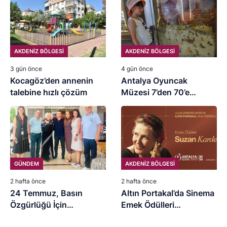
AKDENİZ BÖLGESİ
AKDENİZ BÖLGESİ
3 gün önce
4 gün önce
Kocagöz’den annenin
Antalya Oyuncak
talebine hızlı çözüm
Müzesi 7’den 70’e
ziyaretçilerini ağırlıyor
GÜNDEM
AKDENİZ BÖLGESİ
2 hafta önce
2 hafta önce
24 Temmuz, Basın
Altın Portakal’da Sinema
Özgürlüğü İçin
Emek Ödülleri
Mücadele Günü
Abdurrahman Keskiner