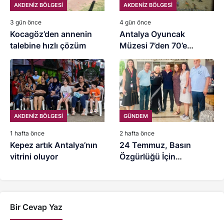
AKDENİZ BÖLGESİ
AKDENİZ BÖLGESİ
3 gün önce
4 gün önce
Kocagöz’den annenin
Antalya Oyuncak
talebine hızlı çözüm
Müzesi 7’den 70’e
ziyaretçilerini ağırlıyor
AKDENİZ BÖLGESİ
GÜNDEM
1 hafta önce
2 hafta önce
Kepez artık Antalya’nın
24 Temmuz, Basın
vitrini oluyor
Özgürlüğü İçin
Mücadele Günü
Bir Cevap Yaz