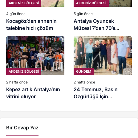
AKDENİZ BÖLGESİ
AKDENİZ BÖLGESİ
4 gün önce
5 gün önce
Kocagöz’den annenin
Antalya Oyuncak
talebine hızlı çözüm
Müzesi 7’den 70’e
ziyaretçilerini ağırlıyor
AKDENİZ BÖLGESİ
GÜNDEM
2 hafta önce
2 hafta önce
Kepez artık Antalya’nın
24 Temmuz, Basın
vitrini oluyor
Özgürlüğü İçin
Mücadele Günü
Bir Cevap Yaz