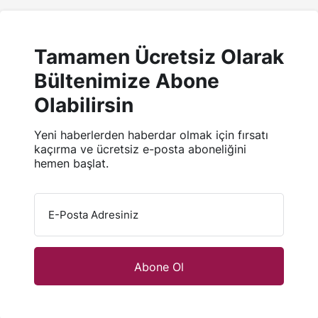
©Antalya Kadın Telif Hakkı 2026, Tüm Hakları Saklıdır
Yazarlarımız
Künye
Hesabım
Gizlilik politikası
İletişim