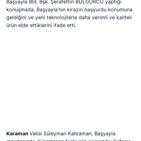
festivalinde yine bulaşmak üzere diyorum.
nilhankirdi@hotmail.com