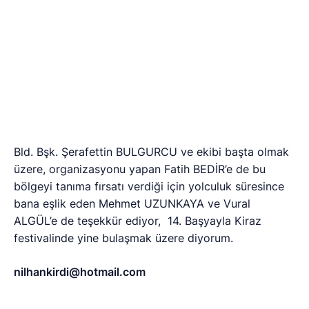
Benzer Haberler
YAZARLAR
YAZARLAR
5 ay önce
6 ay önce
BAYRAM
GERÇEKLERİ
KONUŞABİLMEK!
TOPLUMSAL