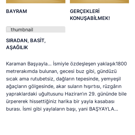
sıcak ama rutubetsiz, dağların tepesinde, yemyeşil
ağaçların gölgesinde, akar suların hışırtısı, rüzgârın
yapraklardaki uğultusunu Haziran’ın 29. gününde bile
ürpererek hissettiğiniz harika bir yayla kasabası
burası. İsmi gibi yaylaların başı, yani BAŞYAYLA…
Bu bölgeye ulaşmak için Antalya’dan karayolu ile
yaklaşık 6 saat süren bir yolculuk yapıyorsunuz.
Alanya Mahmutlar kasabasından dağlara doğru
sarıyorsunuz sabırla. Yol boyunca inanılmaz bir görsel
manzarayla adeta mest oluyorsunuz çünkü aşağıda
mavi denizi yukarıda ise yeşil denizi izleyerek dağlara
sarıyor hatta sarılarak çıkıyorsunuz büyük bir keyfifle.
Kuş yuvası denilen bölgeye geldiğinizde ise
gerçekten ürperiyor, korkuyla karışık bir hayranlıkla
doğanın mükemmelliğine tanık oluyorsunuz. Aşağıda