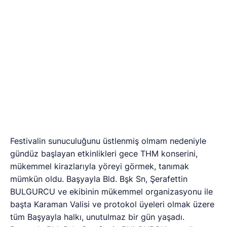
2012 yılının kiraz ağası Mahmut TULAN 7.950 TL ile
seçildi. Seçimlerde kıyasıya bir yarış ve tatlı çekişme
izleyenleri kahkahaya boğdu.
Üreticilere teşvik ödülleri dağıtıldı, kiraz güzelleri
seçildi ve de bu yıl ki kiraz ağası açık artırma
usülüyle seçilmiş oldu. Hayatımda ilk kez ağalık için
kıyasıya yarışan üreticileri Başyayla’da görmüş oldum.
Bld. Bşk. Şerafettin BULGURCU ve ekibi başta olmak
üzere, organizasyonu yapan Fatih BEDİR’e de bu
bölgeyi tanıma fırsatı verdiği için yolculuk süresince
bana eşlik eden Mehmet UZUNKAYA ve Vural
ALGÜL’e de teşekkür ediyor, 14. Başyayla Kiraz