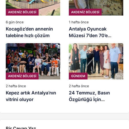
AKDENİZ BÖLGESİ
AKDENİZ BÖLGESİ
6 gün önce
1 hafta önce
Kocagöz’den annenin
Antalya Oyuncak
talebine hızlı çözüm
Müzesi 7’den 70’e
ziyaretçilerini ağırlıyor
AKDENİZ BÖLGESİ
GÜNDEM
2 hafta önce
2 hafta önce
Kepez artık Antalya’nın
24 Temmuz, Basın
vitrini oluyor
Özgürlüğü İçin
Mücadele Günü
Bir Cevap Yaz