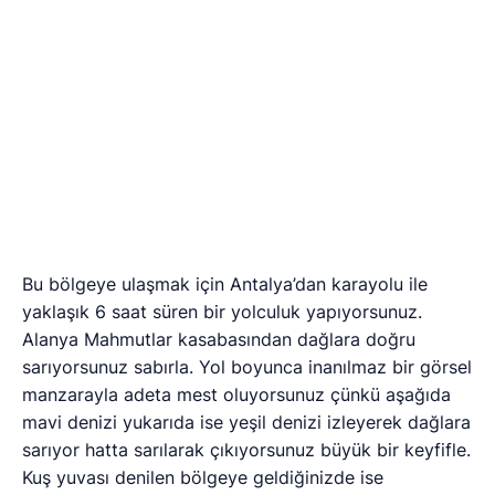
çam ağaçlarının rengiyle boyanmış bir uçuruma karşı,
yer yer tek aracın geçebileceği karayolunda
ürpermemek mümkün olmasada, verdiği haz
bambaşka.
.
Haberiniz varmıydı bilmiyorum ama? Karaman ili
BAŞYAYLA ilçesinde Kiraz festivali yapılıyor. Bu
ilçemiz kirazlarıyla ünlü ve festivalin bu sene 13. sü
yapıldı. Malûm cennet vatanımızın her bölgesinde öne
çıkan bir meyve, bitki ya da sembol mevcut. Bu
bölgemizde de KİRAZ meyvesi öne çıkmış ama ne
kiraz! Görmeye, tatmaya doyum olmayacak kadar…
Festivalin sunuculuğunu üstlenmiş olmam nedeniyle