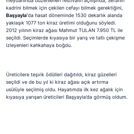
Post Views:
253
Tamamen Ücretsiz Olarak
Bültenimize Abone
Olabilirsin
Yeni haberlerden haberdar olmak için fırsatı
kaçırma ve ücretsiz e-posta aboneliğini
hemen başlat.
E-Posta Adresiniz