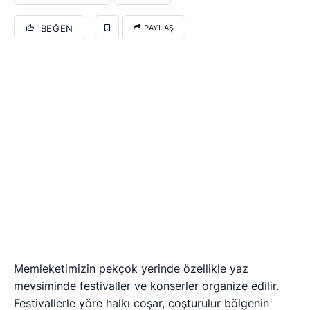
BEĞEN
PAYLAŞ
Memleketimizin pekçok yerinde özellikle yaz
mevsiminde festivaller ve konserler organize edilir.
Festivallerle yöre halkı coşar, coşturulur bölgenin
tanıtımına ise büyük katkı sağlanmış olur. Antalya’nın
ALTIN PORTAKAL’ı gibi. Malûm, gerek kendi
şehrimizde ve bölgemizde gerek yurdumuzun 7
bölgesinde ve değişik iklimlerinde bu etkinlikler
genellikle yaz mevsiminde yapılır. Her yıl bildiğimiz
festivallere yenileri yeni temalarla eklenir, eskileri ise
daha iyisi yapılmak hedefiyle tekrarlanır. Bölgenin
tanıtımına katkı sağlanır, yöre halkı için eğlence,
deşarj ve ürünlerin daha iyisini yetiştirmek için de
şevk hedeflenir.