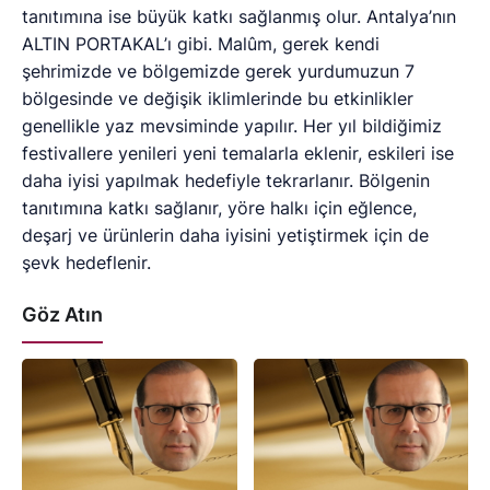
Göz Atın
BAYRAM
GERÇEKLERİ
KONUŞABİLMEK!
SIRADAN, BASİT,
AŞAĞILIK
Karaman Başyayla… İsmiyle özdeşleşen yaklaşık1800
metrerakımda bulunan, gecesi buz gibi, gündüzü