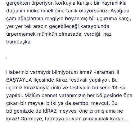
gündüz başlayan etkinlikleri gece THM konserini,
mükemmel kirazlarıyla yöreyi görmek, tanımak
mümkün oldu. Başyayla Bld. Bşk Sn, Şerafettin
BULGURCU ve ekibinin mükemmel organizasyonu ile
başta Karaman Valisi ve protokol üyeleri olmak üzere
tüm Başyayla halkı, unutulmaz bir gün yaşadı.
Başyayla Bld. Bşk. Şerafettin BULGURCU yaptığı
konuşmada, Başyayla’nın kirazın başyurdu konumuna
geldiğini ve yeni teknolojilerle daha verimli ve kaliteli
ürün elde ettiklerini ifade etti.
Karaman
Valisi Süleyman Kahraman, Başyayla
meydanında düzenlenen festivalin açılışında; Sefanın
kadrini bilmek için çekilen cefayı bilmek gerektiğini,
Başyayla’
da hasat döneminde 1530 dekarlık alanda
yaklaşık 1077 ton kiraz üretimi olduğunu söyledi.