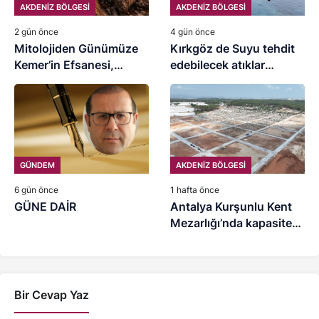
AKDENİZ BÖLGESİ
AKDENİZ BÖLGESİ
2 gün önce
4 gün önce
Mitolojiden Günümüze
Kırkgöz de Suyu tehdit
Kemer’in Efsanesi,
edebilecek atıklar
Henna’nın Mitolojik
temizlendi
Öyküsü
GÜNDEM
AKDENİZ BÖLGESİ
6 gün önce
1 hafta önce
GÜNE DAİR
Antalya Kurşunlu Kent
Mezarlığı’nda kapasite
artırımı
Bir Cevap Yaz