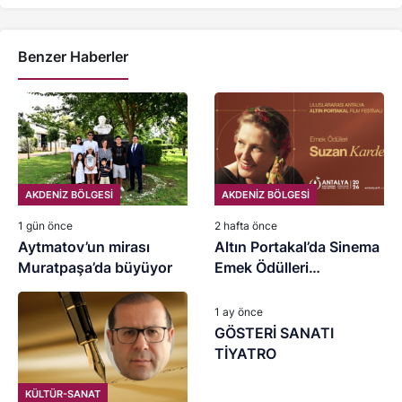
Benzer Haberler
AKDENİZ BÖLGESİ
AKDENİZ BÖLGESİ
1 gün önce
2 hafta önce
Aytmatov’un mirası
Altın Portakal’da Sinema
Muratpaşa’da büyüyor
Emek Ödülleri
KÜLTÜR-SANAT
Abdurrahman Keskiner
ve Suzan Kardeş’e
1 ay önce
GÖSTERİ SANATI
TİYATRO
KÜLTÜR-SANAT