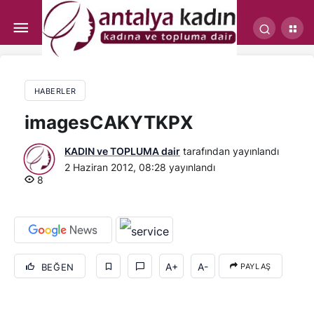
Mardan Palace’da Çin Yemek Festivali
HABERLER
imagesCAKYTKPX
KADIN ve TOPLUMA dair
tarafından yayınlandı
2 Haziran 2012, 08:28
yayınlandı
8
A+
A-
BEĞEN
PAYLAŞ