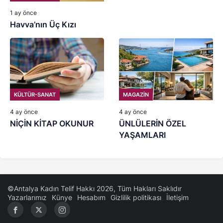
1 ay önce
Havva’nın Üç Kızı
KÜLTÜR-SANAT
MAGAZİN
4 ay önce
4 ay önce
NİÇİN KİTAP OKUNUR
ÜNLÜLERİN ÖZEL
YAŞAMLARI
©Antalya Kadın Telif Hakkı 2026, Tüm Hakları Saklıdır
Yazarlarımız
Künye
Hesabım
Gizlilik politikası
İletişim