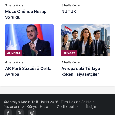
3 hafta önce
3 hafta önce
Müze Önünde Hesap
NUTUK
Soruldu
GÜNDEM
SİYASET
4 hafta önce
4 hafta önce
AK Parti Sözcüsü Çelik:
Avrupa’daki Türkiye
Avrupa
kökenli siyasetçiler
Parlamentosunun kararı
iftiradır
©Antalya Kadın Telif Hakkı 2026, Tüm Hakları Saklıdır
Yazarlarımız
Künye
Hesabım
Gizlilik politikası
İletişim