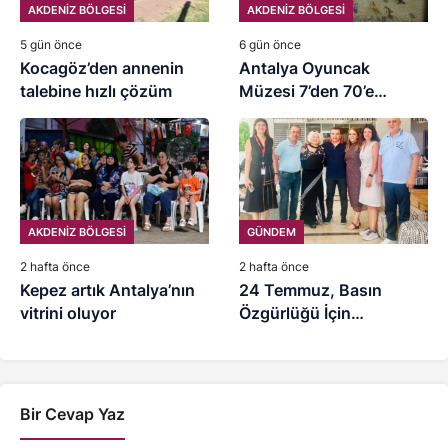
AKDENİZ BÖLGESİ
AKDENİZ BÖLGESİ
5 gün önce
6 gün önce
Kocagöz’den annenin
Antalya Oyuncak
talebine hızlı çözüm
Müzesi 7’den 70’e
ziyaretçilerini ağırlıyor
AKDENİZ BÖLGESİ
GÜNDEM
2 hafta önce
2 hafta önce
Kepez artık Antalya’nın
24 Temmuz, Basın
vitrini oluyor
Özgürlüğü İçin
Mücadele Günü
Bir Cevap Yaz