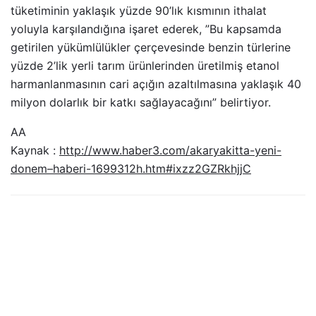
tüketiminin yaklaşık yüzde 90’lık kısmının ithalat
yoluyla karşılandığına işaret ederek, ”Bu kapsamda
getirilen yükümlülükler çerçevesinde benzin türlerine
yüzde 2’lik yerli tarım ürünlerinden üretilmiş etanol
harmanlanmasının cari açığın azaltılmasına yaklaşık 40
milyon dolarlık bir katkı sağlayacağını” belirtiyor.
AA
Kaynak :
http://www.haber3.com/akaryakitta-yeni-
donem–haberi-1699312h.htm#ixzz2GZRkhjjC