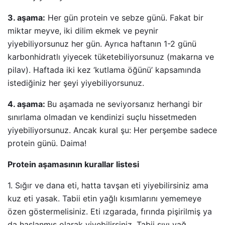
3. aşama:
Her gün protein ve sebze günü. Fakat bir
miktar meyve, iki dilim ekmek ve peynir
yiyebiliyorsunuz her gün. Ayrıca haftanın 1-2 günü
karbonhidratlı yiyecek tüketebiliyorsunuz (makarna ve
pilav). Haftada iki kez ‘kutlama öğünü’ kapsamında
istediğiniz her şeyi yiyebiliyorsunuz.
4. aşama:
Bu aşamada ne seviyorsanız herhangi bir
sınırlama olmadan ve kendinizi suçlu hissetmeden
yiyebiliyorsunuz. Ancak kural şu: Her perşembe sadece
protein günü. Daima!
Protein aşamasının kurallar listesi
1. Sığır ve dana eti, hatta tavşan eti yiyebilirsiniz ama
kuz eti yasak. Tabii etin yağlı kısımlarını yememeye
özen göstermelisiniz. Eti ızgarada, fırında pişirilmiş ya
da haşlanmış olarak yiyebilirsiniz. Tabii sıvı yağ,