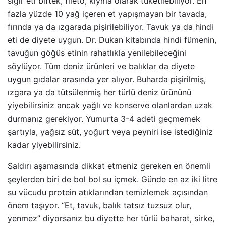
sığır eti biftek, fileto, kıyma olarak tüketilebiliyor. En
fazla yüzde 10 yağ içeren et yapışmayan bir tavada,
fırında ya da ızgarada pişirilebiliyor. Tavuk ya da hindi
eti de diyete uygun. Dr. Dukan kitabında hindi fümenin,
tavuğun göğüs etinin rahatlıkla yenilebileceğini
söylüyor. Tüm deniz ürünleri ve balıklar da diyete
uygun gıdalar arasında yer alıyor. Buharda pişirilmiş,
ızgara ya da tütsülenmiş her türlü deniz ürününü
yiyebilirsiniz ancak yağlı ve konserve olanlardan uzak
durmanız gerekiyor. Yumurta 3-4 adeti geçmemek
şartıyla, yağsız süt, yoğurt veya peyniri ise istediğiniz
kadar yiyebilirsiniz.
Saldırı aşamasında dikkat etmeniz gereken en önemli
şeylerden biri de bol bol su içmek. Günde en az iki litre
su vücudu protein atıklarından temizlemek açısından
önem taşıyor. “Et, tavuk, balık tatsız tuzsuz olur,
yenmez” diyorsanız bu diyette her türlü baharat, sirke,