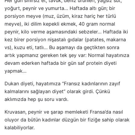
Her gün sınırsız et, tavuk, deniz ürünleri, yağsız süt,
yoğurt, peynir ve yumurta… Haftada altı gün; bir
porsiyon meyve (muz, üzüm, kiraz hariç her türlü
meyve), iki dilim kepekli ekmek, 40 gram normal
peynir, kilo verme aşamasındaki sebzeler… Haftada iki
kez birer porsiyon nişastalı gıdalar (patates, makarna
vs), kuzu eti, tatlı… Bu aşamayı da geçtikten sonra
artık yapmanız gereken tek şey var: Normal hayatınıza
devam ederken haftada bir gün saf protein diyeti
yapmak…
Dukan diyeti, hayatımıza “Fransız kadınlarının zayıf
kalmalarını sağlayan diyet” olarak girdi. Çünkü
aklımızda hep şu soru vardı.
Kruvasan, peynir ve şarap memleketi Fransa’da nasıl
oluyor da bütün kadınlar düzgün bir fiziğe sahip olarak
kalabiliyorlar.