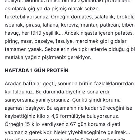
ediliyor. Mönünüzde ise birinci aşamadakı proteinlere
ek olarak çiğ ya da pişmiş olarak sebze
tüketebiliyorsunuz. Örneğin domates, salatalık, brokoli,
ıspanak, pırasa, lahana, kereviz, mantar, patlıcan, biber,
havuç, her türlü yeşillik… Ancak nişasta içeren patates,
pirinç, mısır, bezelye, fasulye, mercimek gibi gıdalar
tamamen yasak. Sebzelerin de tıpkı etlerde olduğu gibi
mutlaka yağsız pişirmeniz gerekiyor.
HAFTADA 1 GÜN PROTEİN
Aradan haftalar geçti, sonunda bütün fazlalıklarınızdan
kurtuldunuz. Bu durumda diyetiniz sona erdi
sanıyorsanız yanılıyorsunuz. Çünkü şimdi koruma
aşaması başlıyor. Bu aşamanın ne kadar süreceğini ise
kaybettiğiniz kilo x 4,5 formülüyle buluyorsunuz.
Örneğin 15 kilo verdiyseniz 67 gün koruma diyeti
yapmanız gerekiyor. Neler yiyebileceğinize gelirsek…