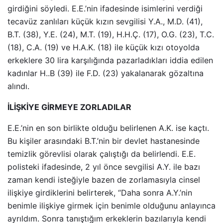
girdiğini söyledi. E.E.’nin ifadesinde isimlerini verdiği
tecavüz zanlıları küçük kızın sevgilisi Y.A., M.D. (41),
B.T. (38), Y.E. (24), M.T. (19), H.H.Ç. (17), O.G. (23), T.C.
(18), C.A. (19) ve H.A.K. (18) ile küçük kızı otoyolda
erkeklere 30 lira karşılığında pazarladıkları iddia edilen
kadınlar H..B (39) ile F.D. (23) yakalanarak gözaltına
alındı.
İLİŞKİYE GİRMEYE ZORLADILAR
E.E.’nin en son birlikte olduğu belirlenen A.K. ise kaçtı.
Bu kişiler arasındaki B.T.’nin bir devlet hastanesinde
temizlik görevlisi olarak çalıştığı da belirlendi. E.E.
polisteki ifadesinde, 2 yıl önce sevgilisi A.Y. ile bazı
zaman kendi isteğiyle bazen de zorlamasıyla cinsel
ilişkiye girdiklerini belirterek, “Daha sonra A.Y.’nin
benimle ilişkiye girmek için benimle olduğunu anlayınca
ayrıldım. Sonra tanıştığım erkeklerin bazılarıyla kendi