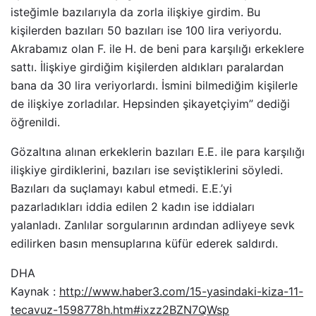
isteğimle bazılarıyla da zorla ilişkiye girdim. Bu
kişilerden bazıları 50 bazıları ise 100 lira veriyordu.
Akrabamız olan F. ile H. de beni para karşılığı erkeklere
sattı. İlişkiye girdiğim kişilerden aldıkları paralardan
bana da 30 lira veriyorlardı. İsmini bilmediğim kişilerle
de ilişkiye zorladılar. Hepsinden şikayetçiyim” dediği
öğrenildi.
Gözaltına alınan erkeklerin bazıları E.E. ile para karşılığı
ilişkiye girdiklerini, bazıları ise seviştiklerini söyledi.
Bazıları da suçlamayı kabul etmedi. E.E.’yi
pazarladıkları iddia edilen 2 kadın ise iddiaları
yalanladı. Zanlılar sorgularının ardından adliyeye sevk
edilirken basın mensuplarına küfür ederek saldırdı.
DHA
Kaynak :
http://www.haber3.com/15-yasindaki-kiza-11-
tecavuz-1598778h.htm#ixzz2BZN7QWsp