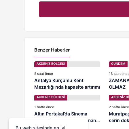
Benzer Haberler
AKDENİZ BÖLGESİ
GÜNDEM
5 saat önce
13 saat önc
Antalya Kurşunlu Kent
ZAMANA
Mezarlığı’nda kapasite artırımı
OLMAZ
AKDENİZ BÖLGESİ
AKDENİZ B
1 hafta önce
2 hafta önce
Altın Portakal’da Sinema
Muratpaşa
Emek Ödülleri Abdurrahman
serin do
Keskiner ve Suzan Kardeş’e
Bu web sitesinde en iyi