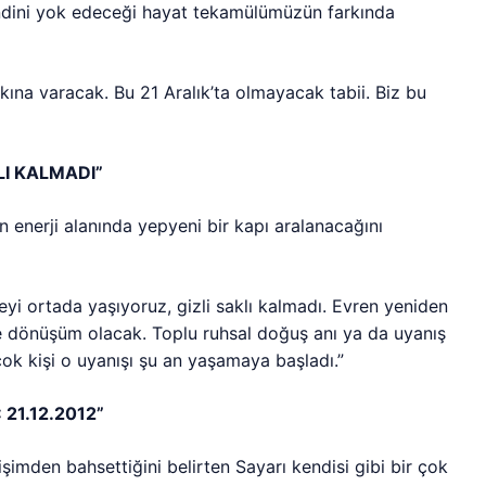
kendini yok edeceği hayat tekamülümüzün farkında
rkına varacak. Bu 21 Aralık’ta olmayacak tabii. Biz bu
LI KALMADI”
 enerji alanında yepyeni bir kapı aralanacağını
eyi ortada yaşıyoruz, gizli saklı kalmadı. Evren yeniden
e dönüşüm olacak. Toplu ruhsal doğuş anı ya da uyanış
r çok kişi o uyanışı şu an yaşamaya başladı.”
21.12.2012”
işimden bahsettiğini belirten Sayarı kendisi gibi bir çok