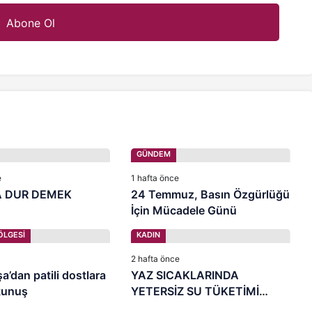
GÜNDEM
e
1 hafta önce
 DUR DEMEK
24 Temmuz, Basın Özgürlüğü
İçin Mücadele Günü
ÖLGESİ
KADIN
2 hafta önce
’dan patili dostlara
YAZ SICAKLARINDA
kunuş
YETERSİZ SU TÜKETİMİ
BÖBREKLERİNİZİ