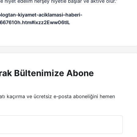
e niyet edelim herşey niyetle başlar ve aktive olur.”
logtan-kiyamet-aciklamasi–haberi-
1667610h.htm#ixzz2Eww06tlL
rak Bültenimize Abone
satı kaçırma ve ücretsiz e-posta aboneliğini hemen