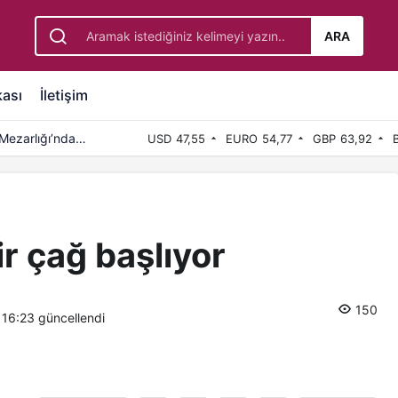
ARA
kası
İletişim
Mezarlığı’nda
USD
47,55
EURO
54,77
GBP
63,92
ir çağ başlıyor
150
 16:23
güncellendi