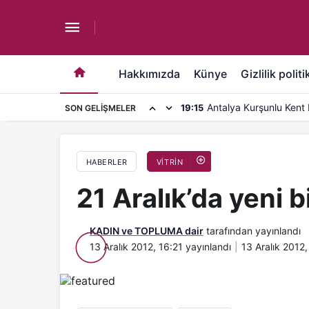
21 Aralık’da yeni bir çağ başlıyor
Hakkımızda
Künye
Gizlilik politi
Antalya Kurşunlu Kent 
19:15
SON GELIŞMELER
kapasite artırımı
HABERLER
VITRIN
21 Aralık’da yeni b
KADIN ve TOPLUMA dair
tarafından yayınlandı
13 Aralık 2012, 16:21
yayınlandı
13 Aralık 2012,