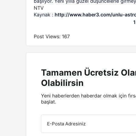
başlıyor. Yeni yılla güzel düşüncelerle girmey
NTV
Kaynak :
http://www.haber3.com/unlu-astro
Post Views:
167
Tamamen Ücretsiz Ola
Olabilirsin
Yeni haberlerden haberdar olmak için fır
başlat.
E-Posta Adresiniz