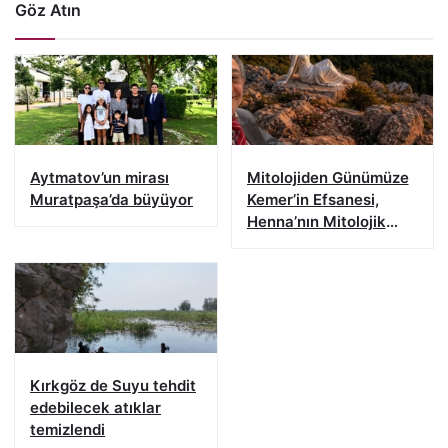
Göz Atın
Aytmatov’un mirası
Mitolojiden Günümüze
Muratpaşa’da büyüyor
Kemer’in Efsanesi,
Henna’nın Mitolojik
Öyküsü
Kırkgöz de Suyu tehdit
edebilecek atıklar
temizlendi