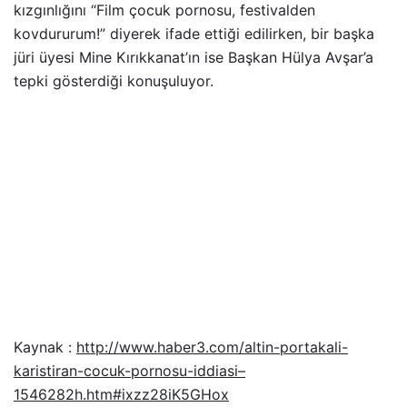
kızgınlığını “Film çocuk pornosu, festivalden
kovdururum!” diyerek ifade ettiği edilirken, bir başka
jüri üyesi Mine Kırıkkanat’ın ise Başkan Hülya Avşar’a
tepki gösterdiği konuşuluyor.
Kaynak :
http://www.haber3.com/altin-portakali-
karistiran-cocuk-pornosu-iddiasi–
1546282h.htm#ixzz28iK5GHox