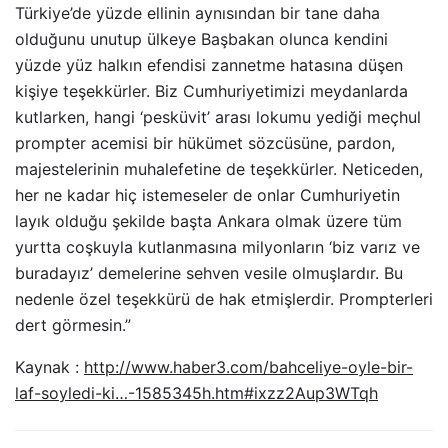
Türkiye’de yüzde ellinin aynısından bir tane daha
olduğunu unutup ülkeye Başbakan olunca kendini
yüzde yüz halkın efendisi zannetme hatasına düşen
kişiye teşekkürler. Biz Cumhuriyetimizi meydanlarda
kutlarken, hangi ‘pesküvit’ arası lokumu yediği meçhul
prompter acemisi bir hükümet sözcüsüne, pardon,
majestelerinin muhalefetine de teşekkürler. Neticeden,
her ne kadar hiç istemeseler de onlar Cumhuriyetin
layık olduğu şekilde başta Ankara olmak üzere tüm
yurtta coşkuyla kutlanmasına milyonların ‘biz varız ve
buradayız’ demelerine sehven vesile olmuşlardır. Bu
nedenle özel teşekkürü de hak etmişlerdir. Prompterleri
dert görmesin.”
Kaynak :
http://www.haber3.com/bahceliye-oyle-bir-
laf-soyledi-ki…-1585345h.htm#ixzz2Aup3WTqh