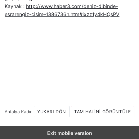
Kaynak :
http://www.haber3.com/deniz-dibinde-
esrarengiz-cisim–1386736h.htm#ixzz1y4kHQsPV
Antalya Kadın
YUKARI DÖN
TAM HALINI GÖRÜNTÜLE
Exit mobile version