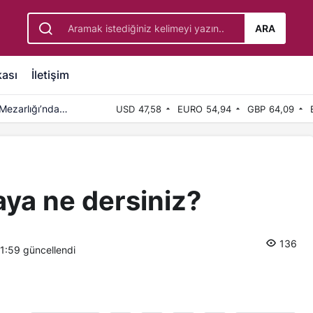
ARA
kası
İletişim
Mezarlığı’nda
USD
47,58
EURO
54,94
GBP
64,09
aya ne dersiniz?
136
21:59
güncellendi