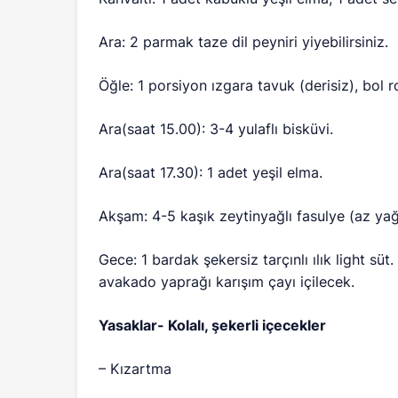
Ara: 2 parmak taze dil peyniri yiyebilirsiniz.
Öğle: 1 porsiyon ızgara tavuk (derisiz), bol ro
Ara(saat 15.00): 3-4 yulaflı bisküvi.
Ara(saat 17.30): 1 adet yeşil elma.
Akşam: 4-5 kaşık zeytinyağlı fasulye (az yağ
Gece: 1 bardak şekersiz tarçınlı ılık light süt
avakado yaprağı karışım çayı içilecek.
Yasaklar- Kolalı, şekerli içecekler
– Kızartma