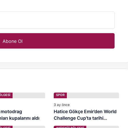
ÖLGESİ
SPOR
3 ay önce
 motodrag
Hatice Gökçe Emir’den World
arı kupalarını aldı
Challenge Cup’ta tarihi
madalya