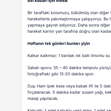
Bel kasları için mekik
Bir taraftaki kolumuzu, bükülmüş olan diğer t
hareketlerle yakınlaştırmaya çalışıyoruz. Bu
yapmaya gayret ediyoruz. Daha sonra diğer t
hareket karnın yan tarafına doğru olan kasları 
Haftanın tek günleri bunları yiyin
Kalkar kalkmaz: 1 bardak ılık ballı limonlu su
Sabah sporu: 35 – 40 dakika tempolu yürüyü
fotoğraftaki gibi 15-20 dakika spor.
Duş: Ham ipek kese veya kabak lifi ile 5 dak
fırçalanacak. 5 dakika kadar susam yağı, keki
masaj yapılacak.
Kahvaltı: 1 adet kabuklu yeşil elma, 1 adet ser