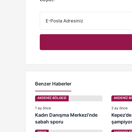
E-Posta Adresiniz
Benzer Haberler
AKDENİZ BÖLGESİ
AKDENİZ B
1 ay önce
2 ay önce
Kadın Danışma Merkezi’nde
Kepez’de
sabah sporu
şampiyonl