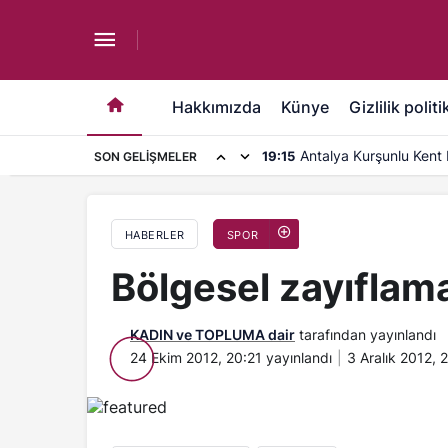
Bölgesel zayıflamaya ne dersiniz?
Hakkımızda
Künye
Gizlilik politi
Antalya Kurşunlu Kent 
19:15
SON GELIŞMELER
kapasite artırımı
HABERLER
SPOR
Bölgesel zayıflam
KADIN ve TOPLUMA dair
tarafından yayınlandı
24 Ekim 2012, 20:21
yayınlandı
3 Aralık 2012, 