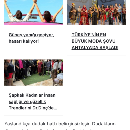
Güneş yanığı geçiyor,
TÜRKİYE’NİN EN
hasarı kalıyor!
BÜYÜK MODA ŞOVU
ANTALYA’DA BAŞLADI
Şapkalı Kadınlar İnsan
sağlığı ve güzellik
Trendlerini Dr.Dinç’den
Dinledi
Yaşlandıkça dudak hattı belirginsizleşir. Dudakların