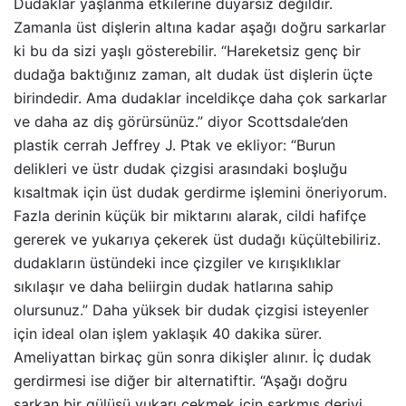
Dudaklar yaşlanma etkilerine duyarsız değildir.
Zamanla üst dişlerin altına kadar aşağı doğru sarkarlar
ki bu da sizi yaşlı gösterebilir. “Hareketsiz genç bir
dudağa baktığınız zaman, alt dudak üst dişlerin üçte
birindedir. Ama dudaklar inceldikçe daha çok sarkarlar
ve daha az diş görürsünüz.” diyor Scottsdale’den
plastik cerrah Jeffrey J. Ptak ve ekliyor: “Burun
delikleri ve üstr dudak çizgisi arasındaki boşluğu
kısaltmak için üst dudak gerdirme işlemini öneriyorum.
Fazla derinin küçük bir miktarını alarak, cildi hafifçe
gererek ve yukarıya çekerek üst dudağı küçültebiliriz.
dudakların üstündeki ince çizgiler ve kırışıklıklar
sıkılaşır ve daha beliirgin dudak hatlarına sahip
olursunuz.” Daha yüksek bir dudak çizgisi isteyenler
için ideal olan işlem yaklaşık 40 dakika sürer.
Ameliyattan birkaç gün sonra dikişler alınır. İç dudak
gerdirmesi ise diğer bir alternatiftir. “Aşağı doğru
sarkan bir gülüşü yukarı çekmek için sarkmış deriyi