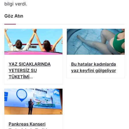
bilgi verdi.
Göz Atın
YAZ SICAKLARINDA
Bu hatalar kadınlarda
YETERSİZ SU
yaz keyfini gölgeliyor
TÜKETİMİ
BÖBREKLERİNİZİ
YIPRATMASIN
Pankreas Kanseri