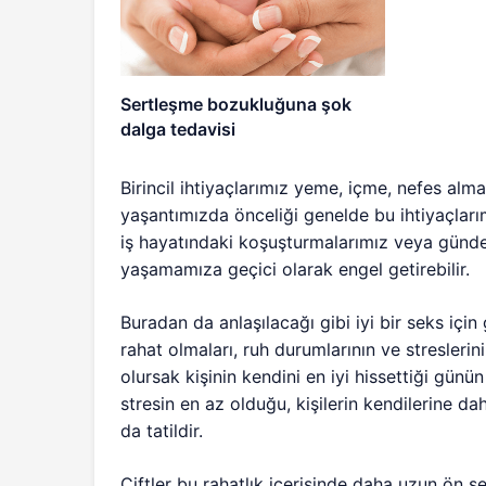
Sertleşme bozukluğuna şok
dalga tedavisi
Birincil ihtiyaçlarımız yeme, içme, nefes alma
yaşantımızda önceliği genelde bu ihtiyaçlarımı
iş hayatındaki koşuşturmalarımız veya günd
yaşamamıza geçici olarak engel getirebilir.
Buradan da anlaşılacağı gibi iyi bir seks için g
rahat olmaları, ruh durumlarının ve stresler
olursak kişinin kendini en iyi hissettiği gün
stresin en az olduğu, kişilerin kendilerine d
da tatildir.
Çiftler bu rahatlık içerisinde daha uzun ön 