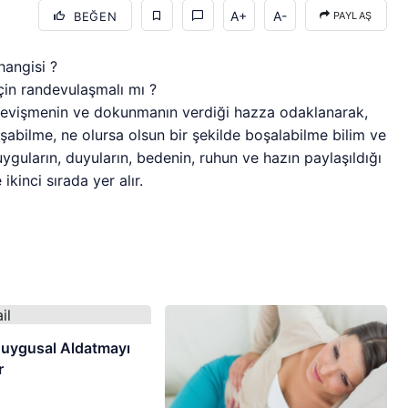
A+
A-
BEĞEN
PAYLAŞ
angisi ?
için randevulaşmalı mı ?
, sevişmenin ve dokunmanın verdiği hazza odaklanarak,
şabilme, ne olursa olsun bir şekilde boşalabilme bilim ve
 duyguların, duyuların, bedenin, ruhun ve hazın paylaşıldığı
kinci sırada yer alır.
Duygusal Aldatmayı
r