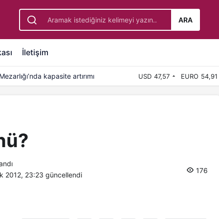
ARA
kası
İletişim
ezarlığı’nda kapasite artırımı
USD
47,57
EURO
54,91
nü?
andı
176
ık 2012, 23:23
güncellendi