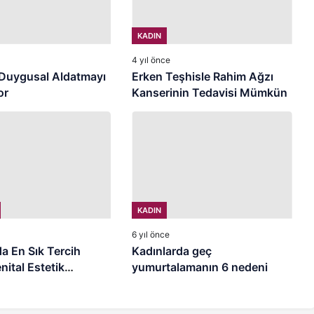
KADIN
4 yıl önce
 Duygusal Aldatmayı
Erken Teşhisle Rahim Ağzı
or
Kanserinin Tedavisi Mümkün
KADIN
6 yıl önce
a En Sık Tercih
Kadınlarda geç
nital Estetik
yumurtalamanın 6 nedeni
nları