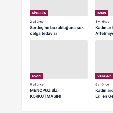
CİNSELLİK
KADIN
2 yıl önce
3 yıl önce
Sertleşme bozukluğuna şok
Kadınlar
dalga tedavisi
Affetmiy
KADIN
CİNSELLİK
6 yıl önce
6 yıl önce
MENOPOZ SİZİ
Kadınlard
KORKUTMASIN!
Edilen Ge
Operasyo