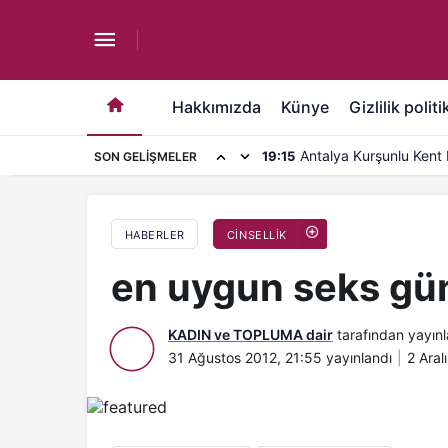
en uygun seks günü?
Hakkımızda
Künye
Gizlilik politi
Antalya Kurşunlu Kent M
19:15
SON GELIŞMELER
HABERLER
CİNSELLİK
en uygun seks gü
KADIN ve TOPLUMA dair
tarafından yayınl
31 Ağustos 2012, 21:55
yayınlandı
2 Aral