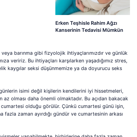
Erken Teşhisle Rahim Ağzı
Kanserinin Tedavisi Mümkün
 veya barınma gibi fizyolojik ihtiyaçlarımızdır ve günlük
za veririz. Bu ihtiyaçları karşılarken yaşadığımız stres,
elik kaygılar seksi düşünmemize ya da doyurucu seks
ünlerin isimi değil kişilerin kendilerini iyi hissetmeleri,
inin az olması daha önemli olmaktadır. Bu açıdan bakacak
ün cumartesi olduğu görülür. Çünkü cumartesi günü işin,
aha fazla zaman ayırdığı gündür ve cumartesinin arkası
sevişmeler yapabilmekte, birbirlerine daha fazla zaman