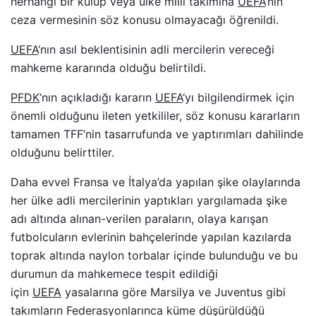
herhangi bir kulüp veya ülke milli takımına
UEFA
‘nın
ceza vermesinin söz konusu olmayacağı öğrenildi.
UEFA
‘nın asıl beklentisinin adli mercilerin vereceği
mahkeme kararında olduğu belirtildi.
PFDK
‘nın açıkladığı kararın
UEFA
‘yı bilgilendirmek için
önemli olduğunu ileten yetkililer, söz konusu kararların
tamamen TFF’nin tasarrufunda ve yaptırımları dahilinde
olduğunu belirttiler.
Daha evvel Fransa ve İtalya’da yapılan şike olaylarında
her ülke adli mercilerinin yaptıkları yargılamada şike
adı altında alınan-verilen paraların, olaya karışan
futbolcuların evlerinin bahçelerinde yapılan kazılarda
toprak altında naylon torbalar içinde bulunduğu ve bu
durumun da mahkemece tespit edildiği
için
UEFA
yasalarına göre Marsilya ve Juventus gibi
takımların Federasyonlarınca küme düşürüldüğü