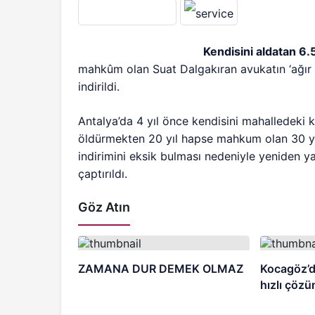
Kendisini aldatan 6.5
mahkûm olan Suat Dalgakıran avukatın ‘ağır ta
indirildi.
Antalya’da 4 yıl önce kendisini mahalledeki k
öldürmekten 20 yıl hapse mahkum olan 30 yaş
indirimini eksik bulması nedeniyle yeniden y
çaptırıldı.
Göz Atın
ZAMANA DUR DEMEK OLMAZ
Kocagöz’d
hızlı çöz