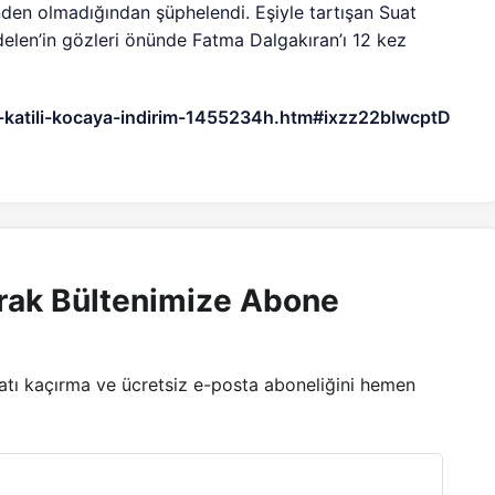
nden olmadığından şüphelendi. Eşiyle tartışan Suat
delen’in gözleri önünde Fatma Dalgakıran’ı 12 kez
-katili-kocaya-indirim-1455234h.htm#ixzz22bIwcptD
rak Bültenimize Abone
satı kaçırma ve ücretsiz e-posta aboneliğini hemen