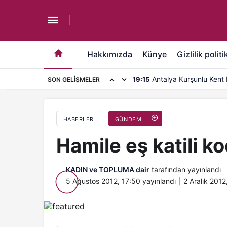
Hamile eş katili kocaya “İNDİRİM”
Hakkımızda
Künye
Gizlilik politi
Antalya Kurşunlu Kent 
19:15
SON GELIŞMELER
kapasite artırımı
HABERLER
GÜNDEM
Hamile eş katili k
KADIN ve TOPLUMA dair
tarafından yayınlandı
5 Ağustos 2012, 17:50
yayınlandı
2 Aralık 2012