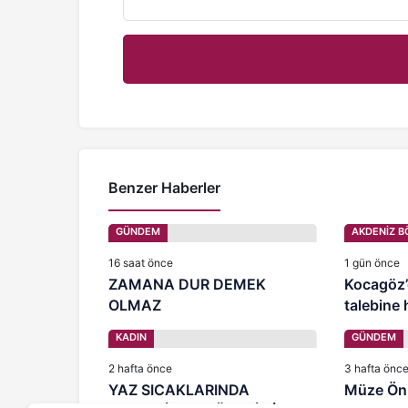
Benzer Haberler
GÜNDEM
AKDENİZ B
16 saat önce
1 gün önce
ZAMANA DUR DEMEK
Kocagöz’
OLMAZ
talebine 
KADIN
GÜNDEM
2 hafta önce
3 hafta önc
YAZ SICAKLARINDA
Müze Ön