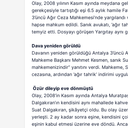
Olay, 2008 yılının Kasım ayında meydana geldi
gerekçesiyle tartıştığı eşi 6.5 aylık hamile 
3’üncü Ağır Ceza Mahkemesi’nde yargılandı ve 
hapse mahkum edildi. Sanık avukatı, ’ağır ta
temyiz etti. Dosyayı görüşen Yargıtay aynı 
Dava yeniden görüldü
Davanın yeniden görüldüğü Antalya 3’üncü 
Mahkeme Başkanı Mehmet Kesmen, sanık Suat 
mahkemenizindir” yanıtını verdi. Mahkeme, Su
cezasına, ardından ’ağır tahrik’ indirimi uygu
Özür dileyip eve dönmüştü
Olay, 2008’in Kasım ayında Antalya Muratpa
Dalgakıran’ın kendisini aynı mahallede kahve 
Suat Dalgakıran, şikâyetçi oldu. Bu olay üzer
yerleşti. 2 ay kadar sonra eşine, kendisini ç
eşinin kabul etmesi üzerine eve döndü. Ancak