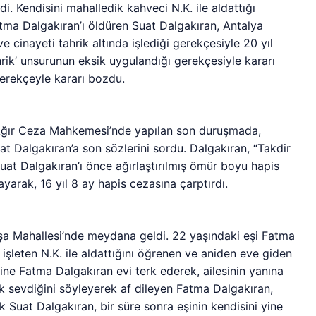
. Kendisini mahalledik kahveci N.K. ile aldattığı
Fatma Dalgakıran’ı öldüren Suat Dalgakıran, Antalya
cinayeti tahrik altında işlediği gerekçesiyle 20 yıl
hrik’ unsurunun eksik uygulandığı gerekçesiyle kararı
gerekçeyle kararı bozdu.
Ağır Ceza Mahkemesi’nde yapılan son duruşmada,
Dalgakıran’a son sözlerini sordu. Dalgakıran, “Takdir
at Dalgakıran’ı önce ağırlaştırılmış ömür boyu hapis
layarak, 16 yıl 8 ay hapis cezasına çarptırdı.
şa Mahallesi’nde meydana geldi. 22 yaşındaki eşi Fatma
işleten N.K. ile aldattığını öğrenen ve aniden eve giden
ine Fatma Dalgakıran evi terk ederek, ailesinin yanına
ok sevdiğini söyleyerek af dileyen Fatma Dalgakıran,
 Suat Dalgakıran, bir süre sonra eşinin kendisini yine