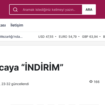
ARA
kası
İletişim
Mezarlığı’nda
USD
47,55
EURO
54,79
GBP
63,94
B
ocaya “İNDİRİM”
166
, 23:32
güncellendi