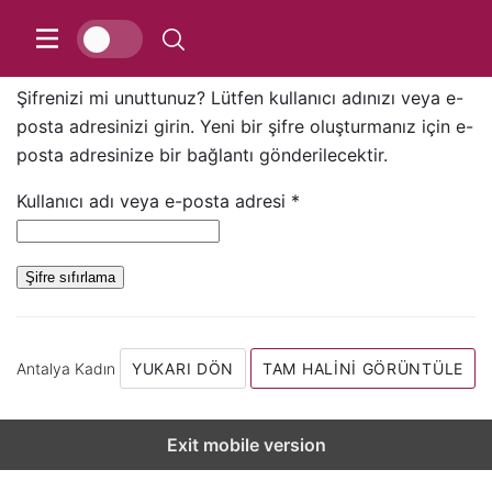
Hesabım
Şifrenizi mi unuttunuz? Lütfen kullanıcı adınızı veya e-
posta adresinizi girin. Yeni bir şifre oluşturmanız için e-
posta adresinize bir bağlantı gönderilecektir.
G
Kullanıcı adı veya e-posta adresi
*
e
r
Şifre sıfırlama
e
k
l
Antalya Kadın
YUKARI DÖN
TAM HALINI GÖRÜNTÜLE
i
Exit mobile version