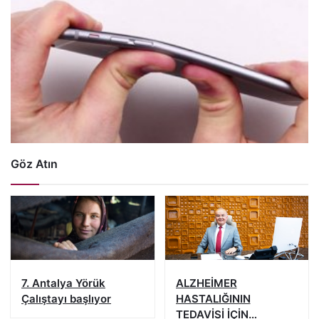
Göz Atın
7. Antalya Yörük
ALZHEİMER
Çalıştayı başlıyor
HASTALIĞININ
TEDAVİSİ İÇİN