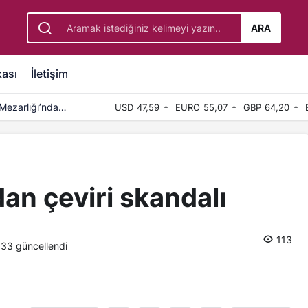
ARA
kası
İletişim
Mezarlığı’nda
USD
47,59
EURO
55,07
GBP
64,20
an çeviri skandalı
113
:33
güncellendi