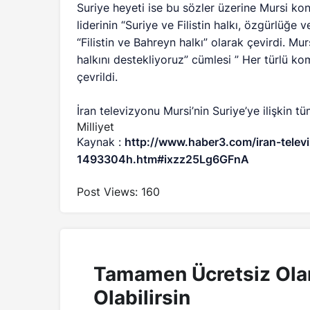
Suriye heyeti ise bu sözler üzerine Mursi konu
liderinin “Suriye ve Filistin halkı, özgürlüğe
“Filistin ve Bahreyn halkı” olarak çevirdi. M
halkını destekliyoruz” cümlesi ” Her türlü ko
çevrildi.
İran televizyonu Mursi’nin Suriye’ye ilişkin tü
Milliyet
Kaynak :
http://www.haber3.com/iran-telev
1493304h.htm#ixzz25Lg6GFnA
Post Views:
160
Tamamen Ücretsiz Ola
Olabilirsin