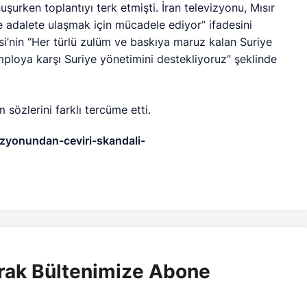
şurken toplantıyı terk etmişti. İran televizyonu, Mısır
 ve adalete ulaşmak için mücadele ediyor” ifadesini
ursi’nin “Her türlü zulüm ve baskıya maruz kalan Suriye
mploya karşı Suriye yönetimini destekliyoruz” şeklinde
m sözlerini farklı tercüme etti.
izyonundan-ceviri-skandali-
rak Bültenimize Abone