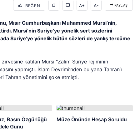
A+
A-
BEĞEN
PAYLAŞ
yonu, Mısır Cumhurbaşkanı Muhammed Mursi’nin,
rdi. Mursi’nin Suriye’ye yönelik sert sözlerini
da Suriye’ye yönelik bütün sözleri de yanlış tercüme
zirvesine katılan Mursi “Zalim Suriye rejiminin
amasını yapmıştı. İslam Devrimi’nden bu yana Tahran’ı
leri Tahran yönetimini şoke etmişti.
z, Basın Özgürlüğü
Müze Önünde Hesap Soruldu
dele Günü