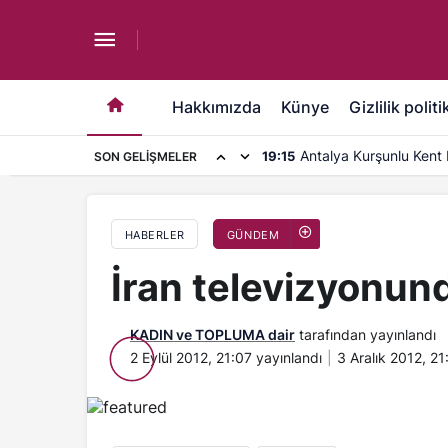
İran televizyonundan çeviri skandalı
Hakkımızda
Künye
Gizlilik politi
Antalya Kurşunlu Kent 
19:15
SON GELIŞMELER
kapasite artırımı
HABERLER
GÜNDEM
İran televizyonund
KADIN ve TOPLUMA dair
tarafından yayınlandı
2 Eylül 2012, 21:07
yayınlandı
3 Aralık 2012, 21