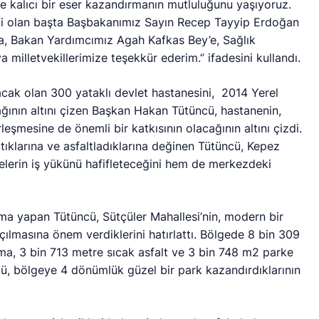
e kalıcı bir eser kazandırmanın mutluluğunu yaşıyoruz.
ği olan başta Başbakanımız Sayın Recep Tayyip Erdoğan
, Bakan Yardımcımız Agah Kafkas Bey’e, Sağlık
 milletvekillerimize teşekkür ederim.” ifadesini kullandı.
lacak olan 300 yataklı devlet hastanesini, 2014 Yerel
ğının altını çizen Başkan Hakan Tütüncü, hastanenin,
mesine de önemli bir katkısının olacağının altını çizdi.
tıklarına ve asfaltladıklarına değinen Tütüncü, Kepez
lerin iş yükünü hafifleteceğini hem de merkezdeki
lama yapan Tütüncü, Sütçüler Mahallesi’nin, modern bir
açılmasına önem verdiklerini hatırlattı. Bölgede 8 bin 309
ma, 3 bin 713 metre sıcak asfalt ve 3 bin 748 m2 parke
ncü, bölgeye 4 dönümlük güzel bir park kazandırdıklarının