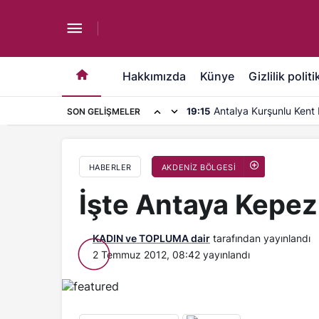
İşte Antaya Kepez Devlet Hastanesi
Hakkımızda
Künye
Gizlilik politi
Antalya Kurşunlu Kent 
19:15
SON GELIŞMELER
kapasite artırımı
HABERLER
AKDENİZ BÖLGESİ
İşte Antaya Kepez
KADIN ve TOPLUMA dair
tarafından yayınlandı
2 Temmuz 2012, 08:42
yayınlandı