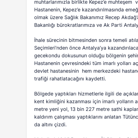
muhtarlarımızla birlikte Kepez’e muhteşem v
Hastanenin, Kepez’e kazandırılmasında eme
olmak üzere Sağlık Bakanımız Recep Akdağ’a
Bakanlığı bürokratlarımıza ve Ak Parti Antalya
İhale sürecinin bitmesinden sonra temeli atı
Seçimleri’nden önce Antalya’ya kazandırılaca
gecekondu dokusunun olduğu bölgenin şehirleş
Hastanenin çevresindeki tüm imarlı yolları aç
devlet hastanesinin hem merkezdeki hastane
trafiği rahatlatacağını kaydetti.
Bölgede yaptıkları hizmetlerle ilgili de açık
kent kimliğini kazanması için imarlı yolların 
metre yeni yol, 13 bin 227 metre sathi kapla
kaldırım çalışması yaptıklarını anlatan Tütü
da altını çizdi.