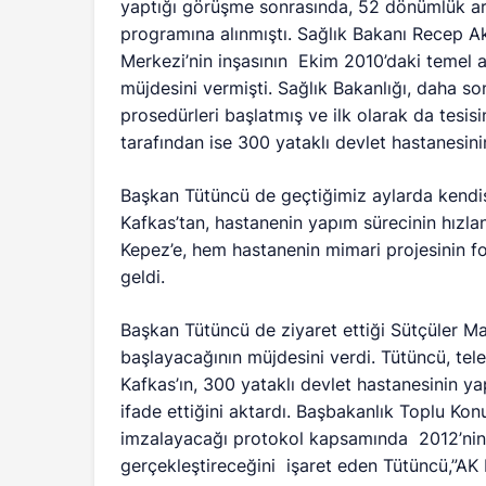
yaptığı görüşme sonrasında, 52 dönümlük ara
programına alınmıştı. Sağlık Bakanı Recep A
Merkezi’nin inşasının Ekim 2010’daki temel a
müjdesini vermişti. Sağlık Bakanlığı, daha so
prosedürleri başlatmış ve ilk olarak da tesisi
tarafından ise 300 yataklı devlet hastanesin
Başkan Tütüncü de geçtiğimiz aylarda kendis
Kafkas’tan, hastanenin yapım sürecinin hızla
Kepez’e, hem hastanenin mimari projesinin fo
geldi.
Başkan Tütüncü de ziyaret ettiği Sütçüler Mah
başlayacağının müjdesini verdi. Tütüncü, te
Kafkas’ın, 300 yataklı devlet hastanesinin y
ifade ettiğini aktardı. Başbakanlık Toplu Konu
imzalayacağı protokol kapsamında 2012’nin 
gerçekleştireceğini işaret eden Tütüncü,”AK Pa