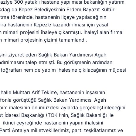
ziye 300 yataklı hastane yapılması bakanlığın yatırım
kdağ da Kepez Belediyesi’nin Erdem Bayazıt Kültür
tma töreninde, hastanenin ilçeye yapılacağının
nra hastanenin Kepez’e kazandırılması için yasal
n mimari projesini ihaleye çıkarmıştı. İhaleyi alan firma
in mimari projesinin çizimi tamamlandı.
ini ziyaret eden Sağlık Bakan Yardımcısı Agah
ndırılmasını talep etmişti. Bu görüşmenin ardından
toğrafları hem de yapım ihalesine çıkılacağının müjdesi
alle Muhtarı Arif Tekin’e, hastanenin inşasının
lefonla görüştüğü Sağlık Bakan Yardımcısı Agah
apım ihalesinin önümüzdeki aylarda gerçekleştirileceğini
t İdaresi Başkanlığı (TOKİ)’nin, Sağlık Bakanlığı ile
ikinci çeyreğinde hastanenin yapım ihalesini
rti Antalya milletvekillerimiz, parti teşkilatlarımız ve