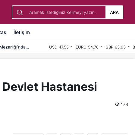
ARA
kası
İletişim
Mezarlığı’nda
USD
47,55
EURO
54,78
GBP
63,93
B
 Devlet Hastanesi
176