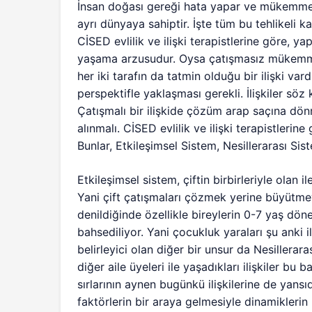
İnsan doğası gereği hata yapar ve mükemmel 
ayrı dünyaya sahiptir. İşte tüm bu tehlikeli k
CİSED evlilik ve ilişki terapistlerine göre, y
yaşama arzusudur. Oysa çatışmasız mükemmel 
her iki tarafın da tatmin olduğu bir ilişki vard
perspektifle yaklaşması gerekli. İlişkiler s
Çatışmalı bir ilişkide çözüm arap saçına dön
alınmalı. CİSED evlilik ve ilişki terapistlerine 
Bunlar, Etkileşimsel Sistem, Nesillerarası Sis
Etkileşimsel sistem, çiftin birbirleriyle olan il
Yani çift çatışmaları çözmek yerine büyütmey
denildiğinde özellikle bireylerin 0-7 yaş dön
bahsediliyor. Yani çocukluk yaraları şu anki il
belirleyici olan diğer bir unsur da Nesillerara
diğer aile üyeleri ile yaşadıkları ilişkiler bu b
sırlarının aynen bugünkü ilişkilerine de yansıd
faktörlerin bir araya gelmesiyle dinamiklerin 