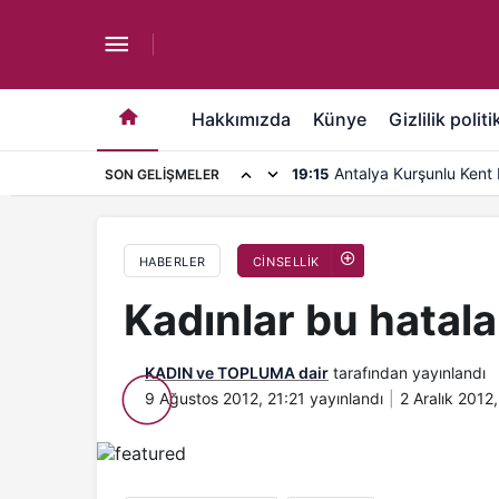
Kadınlar bu hataları hep yapıyor !
Hakkımızda
Künye
Gizlilik politi
Antalya Kurşunlu Kent 
19:15
SON GELIŞMELER
kapasite artırımı
HABERLER
CİNSELLİK
Kadınlar bu hatala
KADIN ve TOPLUMA dair
tarafından yayınlandı
9 Ağustos 2012, 21:21
yayınlandı
2 Aralık 2012,