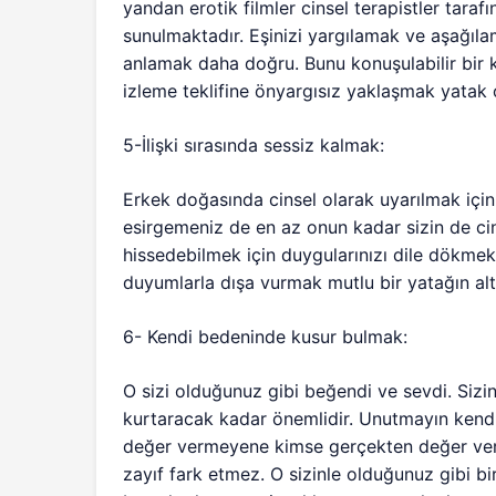
yandan erotik filmler cinsel terapistler tarafı
sunulmaktadır. Eşinizi yargılamak ve aşağı
anlamak daha doğru. Bunu konuşulabilir bir k
izleme teklifine önyargısız yaklaşmak yatak o
5-İlişki sırasında sessiz kalmak:
Erkek doğasında cinsel olarak uyarılmak iç
esirgemeniz de en az onun kadar sizin de cin
hissedebilmek için duygularınızı dile dökmek
duyumlarla dışa vurmak mutlu bir yatağın altın
6- Kendi bedeninde kusur bulmak:
O sizi olduğunuz gibi beğendi ve sevdi. Siz
kurtaracak kadar önemlidir. Unutmayın kend
değer vermeyene kimse gerçekten değer ver
zayıf fark etmez. O sizinle olduğunuz gibi bi