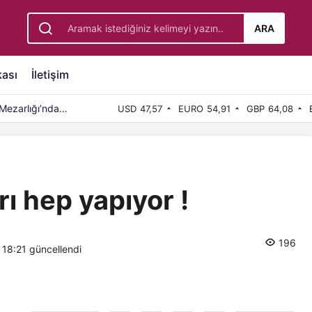
ARA
kası
İletişim
Mezarlığı’nda
USD
47,57
EURO
54,91
GBP
64,08
rı hep yapıyor !
196
 18:21
güncellendi