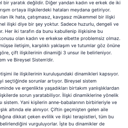
bir yaratık değildir. Diğer yandan kadın ve erkek de iki
arışım ortaya ilişkilerdeki hataları meydana getiriyor.
apılan ilk hata, çatışmasız, kavgasız mükemmel bir ilişki
ilişki diye bir şey yoktur. Sadece huzurlu, dengeli ve
ır. Her iki tarafın da bunu kabullenip ilişkisine bu
öz konusu olan kadın ve erkekse elbette problemsiz olmaz.
müşse iletişim, karşılıklı yaklaşım ve tutumlar göz önüne
göre, çift ilişkilerinin dinamiği 3 unsur ile belirleniyor.
tem ve Bireysel Sistem’dir.
etişimi ile ilişkilerinin kuruluşundaki dinamikleri kapsıyor.
i seçtiğinde sorunlar artıyor. Bireysel sistem
eminde ve ergenlikte yaşadıkları birtakım yanlışlıklardan
işkilerde sorun yaratabiliyor. İlişki dinamiklerine yönelik
sı sistem. Yani kişilerin anne-babalarının birbirleriyle ve
aşlık altında ele alınıyor. Çiftin geçmişten gelen aile
ığına dikkat çeken evlilik ve ilişki terapistleri, tüm bu
belirlendiğini vurguluyorlar. İşte bu dinamikler de