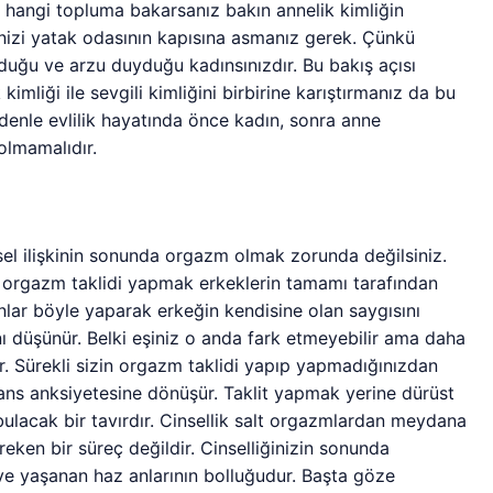
n hangi topluma bakarsanız bakın annelik kimliğin
ğinizi yatak odasının kapısına asmanız gerek. Çünkü
duğu ve arzu duyduğu kadınsınızdır. Bu bakış açısı
 kimliği ile sevgili kimliğini birbirine karıştırmanız da bu
denle evlilik hayatında önce kadın, sonra anne
 olmamalıdır.
sel ilişkinin sonunda orgazm olmak zorunda değilsiniz.
k orgazm taklidi yapmak erkeklerin tamamı tarafından
lar böyle yaparak erkeğin kendisine olan saygısını
nı düşünür. Belki eşiniz o anda fark etmeyebilir ama daha
er. Sürekli sizin orgazm taklidi yapıp yapmadığınızdan
ns anksiyetesine dönüşür. Taklit yapmak yerine dürüst
bulacak bir tavırdır. Cinsellik salt orgazmlardan meydana
ken bir süreç değildir. Cinselliğinizin sonunda
ve yaşanan haz anlarının bolluğudur. Başta göze