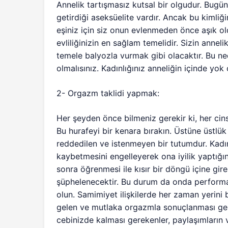
Annelik tartışmasız kutsal bir olgudur. Bugü
getirdiği aseksüelite vardır. Ancak bu kimli
eşiniz için siz onun evlenmeden önce aşık ol
evliliğinizin en sağlam temelidir. Sizin annelik
temele balyozla vurmak gibi olacaktır. Bu ne
olmalısınız. Kadınlığınız anneliğin içinde yok
2- Orgazm taklidi yapmak:
Her şeyden önce bilmeniz gerekir ki, her cin
Bu hurafeyi bir kenara bırakın. Üstüne üstlü
reddedilen ve istenmeyen bir tutumdur. Kadın
kaybetmesini engelleyerek ona iyilik yaptığı
sonra öğrenmesi ile kısır bir döngü içine gir
şüphelenecektir. Bu durum da onda performa
olun. Samimiyet ilişkilerde her zaman yerini 
gelen ve mutlaka orgazmla sonuçlanması gere
cebinizde kalması gerekenler, paylaşımların 