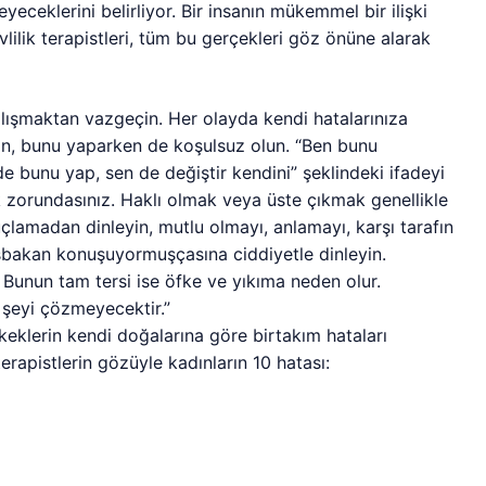
meyeceklerini belirliyor. Bir insanın mükemmel bir ilişki
lilik terapistleri, tüm bu gerçekleri göz önüne alarak
alışmaktan vazgeçin. Her olayda kendi hatalarınıza
şın, bunu yaparken de koşulsuz olun. “Ben bunu
 bunu yap, sen de değiştir kendini” şeklindeki ifadeyi
k zorundasınız. Haklı olmak veya üste çıkmak genellikle
çlamadan dinleyin, mutlu olmayı, anlamayı, karşı tarafın
şbakan konuşuyormuşçasına ciddiyetle dinleyin.
. Bunun tam tersi ise öfke ve yıkıma neden olur.
 şeyi çözmeyecektir.”
erkeklerin kendi doğalarına göre birtakım hataları
 terapistlerin gözüyle kadınların 10 hatası: