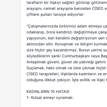
tarafların bir ilişkiyi sağlıklı götürüp götüre
arayışını, cennet arayışına benzeten CİSED ev
çiftlere şunları tavsiye ediyorlar:
“Çatışmalarınızda birbirinizi adam etmeye ç
odaklanıp, önce kendinizi değiştirmeye çalı
yapıyorum, ben kendimi değiştiriyorum sen de
aklınızdan silin. Konuşmak ve iletişim kurma
size hiçbir şey kazandırmaz. Bunun yerine su
söylediklerini sanki Cumhurbaşkanı veya Ba
Anlaşılmak güveni, güven de yakınlığı getirir
Suçlamak, haklı olmak ve üste çıkmak hiçbir
CİSED terapistleri, ilişkilerde kadınların ve 
olduğuna dikkat çekiyor. İşte evlilik ve ilişki
KADINLARIN 10 HATASI
1- Kutsal anneyi oynamak: