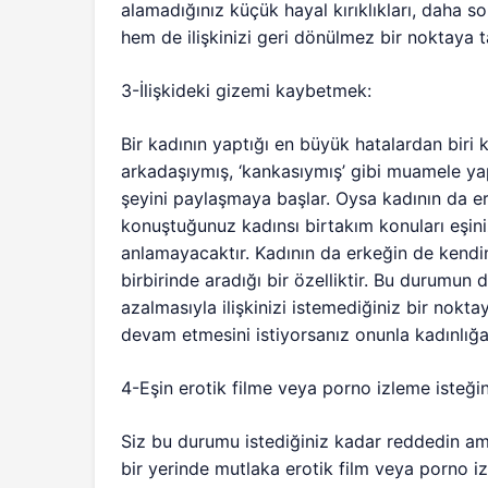
alamadığınız küçük hayal kırıklıkları, daha so
hem de ilişkinizi geri dönülmez bir noktaya ta
3-İlişkideki gizemi kaybetmek:
Bir kadının yaptığı en büyük hatalardan biri
arkadaşıymış, ‘kankasıymış’ gibi muamele yap
şeyini paylaşmaya başlar. Oysa kadının da erk
konuştuğunuz kadınsı birtakım konuları eşin
anlamayacaktır. Kadının da erkeğin de kendine
birbirinde aradığı bir özelliktir. Bu durumun 
azalmasıyla ilişkinizi istemediğiniz bir nokta
devam etmesini istiyorsanız onunla kadınlığ
4-Eşin erotik filme veya porno izleme isteği
Siz bu durumu istediğiniz kadar reddedin a
bir yerinde mutlaka erotik film veya porno iz