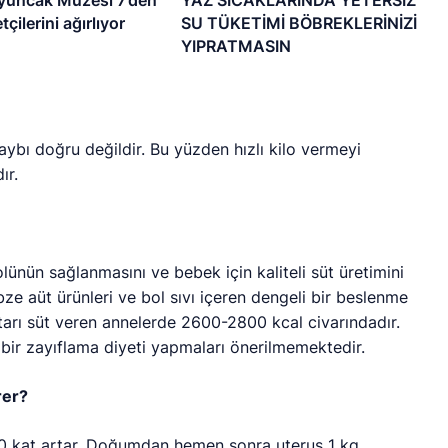
yuncak Müzesi 7’den
YAZ SICAKLARINDA YETERSİZ
tçilerini ağırlıyor
SU TÜKETİMİ BÖBREKLERİNİZİ
YIPRATMASIN
ybı doğru değildir. Bu yüzden hızlı kilo vermeyi
ır.
nün sağlanmasını ve bebek için kaliteli süt üretimini
ze aüt ürünleri ve bol sıvı içeren dengeli bir beslenme
ktarı süt veren annelerde 2600-2800 kcal civarındadır.
bir zayıflama diyeti yapmaları önerilmemektedir.
rer?
 10 kat artar. Doğumdan hemen sonra uterus 1 kg