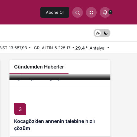
Abone Ol
0
29.4 °
Antalya
BIST
13.687,93
GR. ALTIN
6.225,17
2
Antalya Kurşunlu Kent Mezarlığı’nda
Gündemden Haberler
Antalya Oyuncak Müzesi 7’den 70’e
kapasite artırımı
ziyaretçilerini ağırlıyor
3
Kocagöz’den annenin talebine hızlı
çözüm