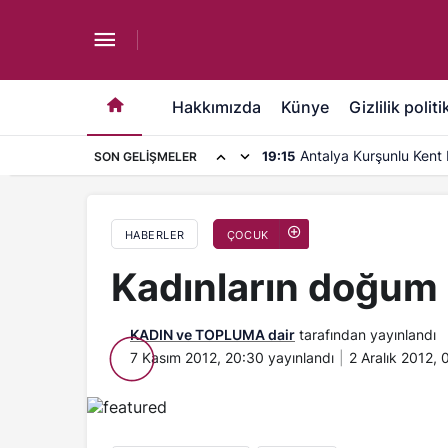
Kadınların doğum sonrası rehberi
Hakkımızda
Künye
Gizlilik politi
Antalya Kurşunlu Kent 
19:15
SON GELIŞMELER
kapasite artırımı
HABERLER
ÇOCUK
Kadınların doğum 
KADIN ve TOPLUMA dair
tarafından yayınlandı
7 Kasım 2012, 20:30
yayınlandı
2 Aralık 2012, 