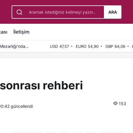
ARA
kası
İletişim
Mezarlığı’nda
USD
47,57
EURO
54,90
GBP
64,06
sonrası rehberi
153
00:42
güncellendi