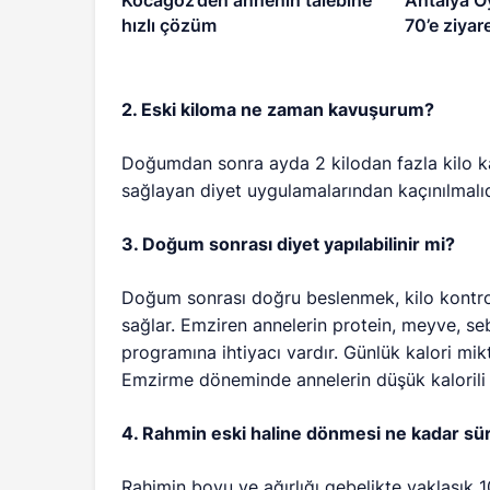
Kocagöz’den annenin talebine
Antalya O
hızlı çözüm
70’e ziyare
2. Eski kiloma ne zaman kavuşurum?
Doğumdan sonra ayda 2 kilodan fazla kilo ka
sağlayan diyet uygulamalarından kaçınılmalıd
3. Doğum sonrası diyet yapılabilinir mi?
Doğum sonrası doğru beslenmek, kilo kontrolü
sağlar. Emziren annelerin protein, meyve, seb
programına ihtiyacı vardır. Günlük kalori mi
Emzirme döneminde annelerin düşük kalorili 
4. Rahmin eski haline dönmesi ne kadar sü
Rahimin boyu ve ağırlığı gebelikte yaklaşık