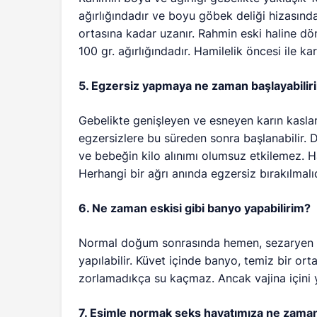
ağırlığındadır ve boyu göbek deliği hizasın
ortasına kadar uzanır. Rahmin eski haline dö
100 gr. ağırlığındadır. Hamilelik öncesi ile kar
5. Egzersiz yapmaya ne zaman başlayabilir
Gebelikte genişleyen ve esneyen karın kasla
egzersizlere bu süreden sonra başlanabilir. 
ve bebeğin kilo alınımı olumsuz etkilemez. Ha
Herhangi bir ağrı anında egzersiz bırakılmalıd
6. Ne zaman eskisi gibi banyo yapabilirim?
Normal doğum sonrasında hemen, sezaryen so
yapılabilir. Küvet içinde banyo, temiz bir or
zorlamadıkça su kaçmaz. Ancak vajina içini
7. Eşimle normak seks hayatımıza ne zaman