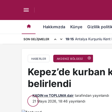
Kepez’de kurban kesimi için 10 nokta belirlendi
Hakkımızda
Künye
Gizlilik politi
Antalya Kurşunlu Kent 
19:15
SON GELIŞMELER
kapasite artırımı
HABERLER
AKDENİZ BÖLGESİ
Kepez’de kurban k
belirlendi
KADIN ve TOPLUMA dair
tarafından yayınlandı
21 Mayıs 2026, 18:46
yayınlandı