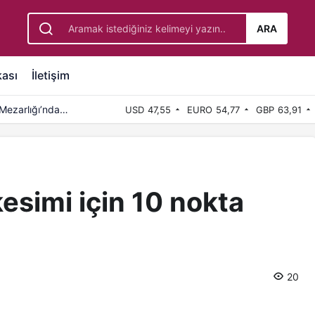
ARA
kası
İletişim
Mezarlığı’nda
USD
47,55
EURO
54,77
GBP
63,91
esimi için 10 nokta
20