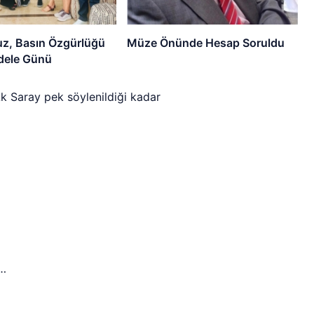
z, Basın Özgürlüğü
Müze Önünde Hesap Soruldu
dele Günü
k Saray pek söylenildiği kadar
ş…