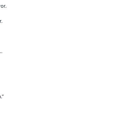
or.
r.
…
.”