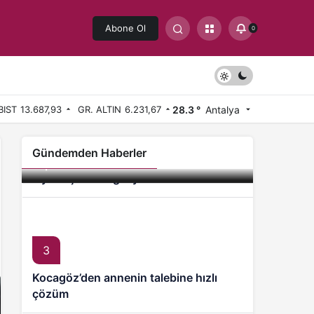
Abone Ol
0
28.3 °
Antalya
BIST
13.687,93
GR. ALTIN
6.231,67
2
Antalya Kurşunlu Kent Mezarlığı’nda
Gündemden Haberler
Antalya Oyuncak Müzesi 7’den 70’e
kapasite artırımı
ziyaretçilerini ağırlıyor
3
Kocagöz’den annenin talebine hızlı
çözüm