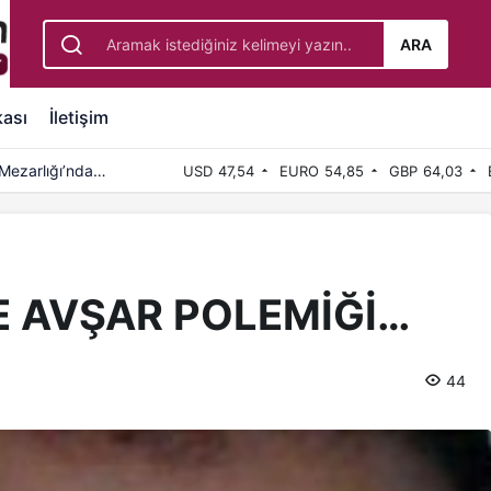
ARA
kası
İletişim
si 7’den 70’e
USD
47,54
EURO
54,85
GBP
64,03
E AVŞAR POLEMİĞİ…
44