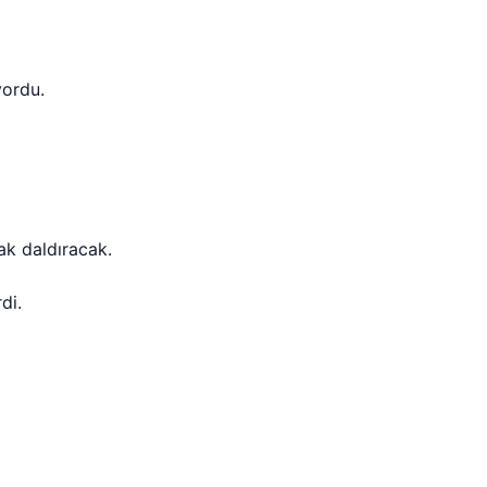
yordu.
ak daldıracak.
di.