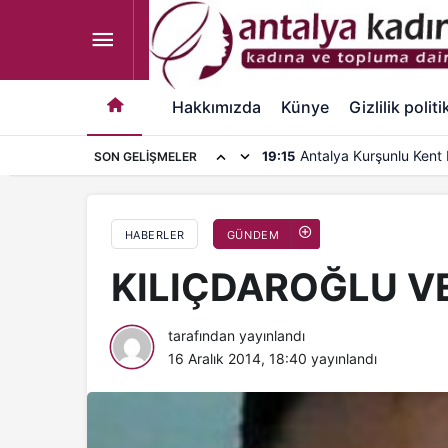
Gazeteciler Kaval Çalmalı, Cengiz SAVAŞERİ
Hakkımızda
Künye
Gizlilik politi
Antalya Oyuncak Müze
19:08
SON GELIŞMELER
ziyaretçilerini ağırlıyor
HABERLER
GÜNDEM
KILIÇDAROĞLU V
tarafından yayınlandı
16 Aralık 2014, 18:40
yayınlandı