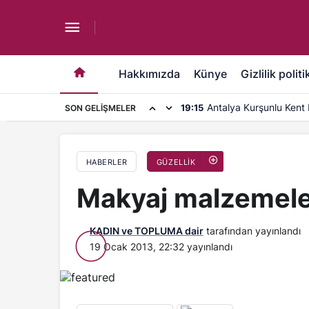
Makyaj malzemeleri nasıl kullanılır?
Hakkımızda
Künye
Gizlilik politi
Antalya Kurşunlu Kent 
19:15
SON GELIŞMELER
kapasite artırımı
HABERLER
GÜZELLİK
Makyaj malzemeleri
KADIN ve TOPLUMA dair
tarafından yayınlandı
19 Ocak 2013, 22:32
yayınlandı