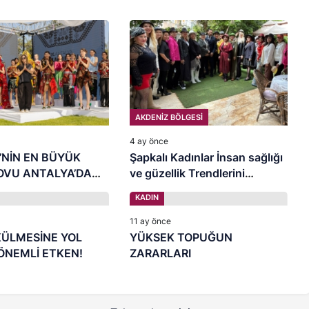
AKDENİZ BÖLGESİ
4 ay önce
’NİN EN BÜYÜK
Şapkalı Kadınlar İnsan sağlığı
OVU ANTALYA’DA
ve güzellik Trendlerini
Dr.Dinç’den Dinledi
KADIN
11 ay önce
ÜLMESİNE YOL
YÜKSEK TOPUĞUN
ÖNEMLİ ETKEN!
ZARARLARI