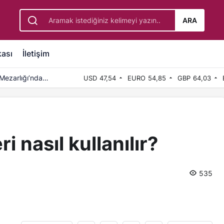
ARA
kası
İletişim
Mezarlığı’nda
USD
47,54
EURO
54,85
GBP
64,03
 nasıl kullanılır?
535