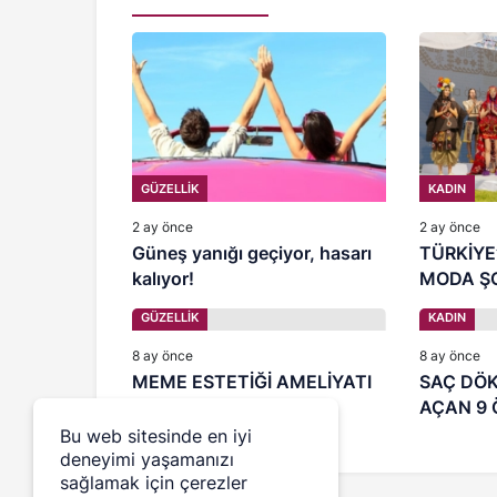
GÜZELLİK
KADIN
2 ay önce
2 ay önce
Güneş yanığı geçiyor, hasarı
TÜRKİYE
kalıyor!
MODA Ş
BAŞLADI
GÜZELLİK
KADIN
8 ay önce
8 ay önce
MEME ESTETİĞİ AMELİYATI
SAÇ DÖK
AÇAN 9 
Bu web sitesinde en iyi
deneyimi yaşamanızı
sağlamak için çerezler