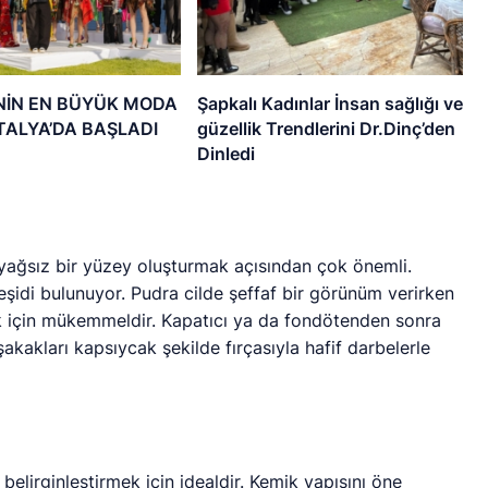
NİN EN BÜYÜK MODA
Şapkalı Kadınlar İnsan sağlığı ve
ALYA’DA BAŞLADI
güzellik Trendlerini Dr.Dinç’den
Dinledi
yağsız bir yüzey oluşturmak açısından çok önemli.
çeşidi bulunuyor. Pudra cilde şeffaf bir görünüm verirken
ak için mükemmeldir. Kapatıcı ya da fondötenden sonra
kakları kapsıycak şekilde fırçasıyla hafif darbelerle
 belirginleştirmek için idealdir. Kemik yapısını öne