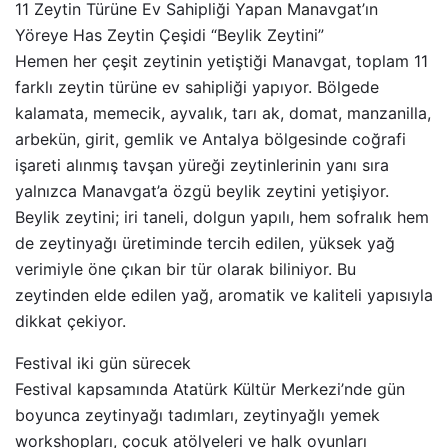
11 Zeytin Türüne Ev Sahipliği Yapan Manavgat’ın
Yöreye Has Zeytin Çeşidi “Beylik Zeytini”
Hemen her çeşit zeytinin yetiştiği Manavgat, toplam 11
farklı zeytin türüne ev sahipliği yapıyor. Bölgede
kalamata, memecik, ayvalık, tarı ak, domat, manzanilla,
arbekün, girit, gemlik ve Antalya bölgesinde coğrafi
işareti alınmış tavşan yüreği zeytinlerinin yanı sıra
yalnızca Manavgat’a özgü beylik zeytini yetişiyor.
Beylik zeytini; iri taneli, dolgun yapılı, hem sofralık hem
de zeytinyağı üretiminde tercih edilen, yüksek yağ
verimiyle öne çıkan bir tür olarak biliniyor. Bu
zeytinden elde edilen yağ, aromatik ve kaliteli yapısıyla
dikkat çekiyor.
Festival iki gün sürecek
Festival kapsamında Atatürk Kültür Merkezi’nde gün
boyunca zeytinyağı tadımları, zeytinyağlı yemek
workshopları, çocuk atölyeleri ve halk oyunları