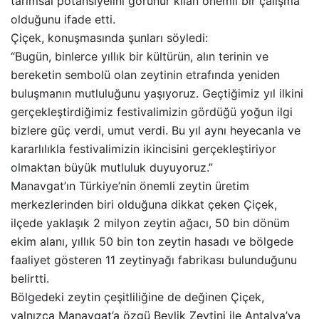
tarımsal potansiyelini görünür kılan önemli bir çalışma
olduğunu ifade etti.
Çiçek, konuşmasında şunları söyledi:
“Bugün, binlerce yıllık bir kültürün, alın terinin ve
bereketin sembolü olan zeytinin etrafında yeniden
buluşmanın mutluluğunu yaşıyoruz. Geçtiğimiz yıl ilkini
gerçekleştirdiğimiz festivalimizin gördüğü yoğun ilgi
bizlere güç verdi, umut verdi. Bu yıl aynı heyecanla ve
kararlılıkla festivalimizin ikincisini gerçekleştiriyor
olmaktan büyük mutluluk duyuyoruz.”
Manavgat’ın Türkiye’nin önemli zeytin üretim
merkezlerinden biri olduğuna dikkat çeken Çiçek,
ilçede yaklaşık 2 milyon zeytin ağacı, 50 bin dönüm
ekim alanı, yıllık 50 bin ton zeytin hasadı ve bölgede
faaliyet gösteren 11 zeytinyağı fabrikası bulunduğunu
belirtti.
Bölgedeki zeytin çeşitliliğine de değinen Çiçek,
yalnızca Manavgat’a özgü Beylik Zeytini ile Antalya’ya