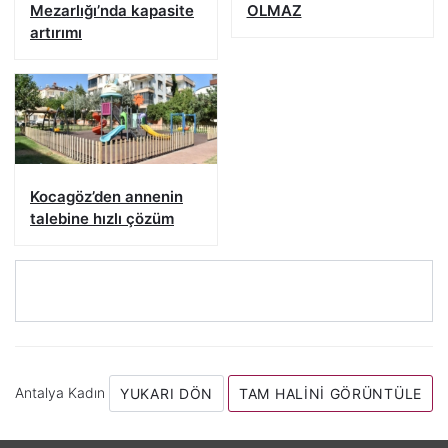
Mezarlığı’nda kapasite
OLMAZ
artırımı
Kocagöz’den annenin
talebine hızlı çözüm
Antalya Kadın
YUKARI DÖN
TAM HALINI GÖRÜNTÜLE