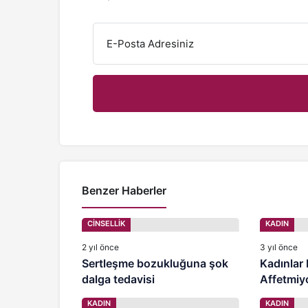
E-Posta Adresiniz
Benzer Haberler
CİNSELLİK
KADIN
2 yıl önce
3 yıl önce
Sertleşme bozukluğuna şok
Kadınlar
dalga tedavisi
Affetmiy
KADIN
KADIN