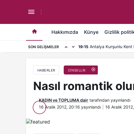
Nasıl romantik olunur?
Hakkımızda
Künye
Gizlilik politi
Antalya Kurşunlu Kent 
19:15
SON GELIŞMELER
kapasite artırımı
HABERLER
CİNSELLİK
Nasıl romantik ol
KADIN ve TOPLUMA dair
tarafından yayınlandı
16 Aralık 2012, 20:16
yayınlandı
16 Aralık 2012