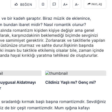
A+
A-
BEĞEN
PAYLAŞ
 ve bir kadeh şaraptır. Biraz müzik de eklenince,
bundan ibaret midir? Nasıl romantik olunur?
slında romantizm kişiden kişiye değişir ama genel
larak, karşınızdakinin beklemediği biçimde sevginizi
 ve samimiyet gerektirir. Zorlanarak ve taklitlerle yapılan
 üstünüze oturmaz ve sahte durur.İlişkinin başında
ki insanı bu taktikle etkilemiş olsalar bile, zaman içinde
nda hayal kırıklığı yaratma tehlikesi de oluştururlar.
Duygusal Aldatmayı
Cildiniz Yaşlı mı? Genç mi?
r
e sıradanlığı kırmak başlı başına romantizmdir. Sevdiğiniz
niz de bir çeşit romantizmdir. Mum ışığına kafayı