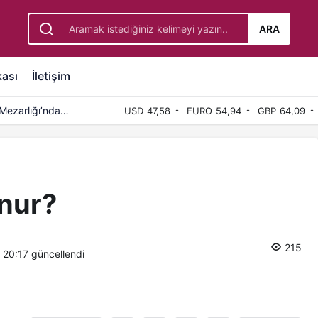
ARA
kası
İletişim
Mezarlığı’nda
USD
47,58
EURO
54,94
GBP
64,09
unur?
215
, 20:17
güncellendi