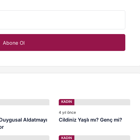
KADIN
4 yıl önce
 Duygusal Aldatmayı
Cildiniz Yaşlı mı? Genç mi?
or
KADIN