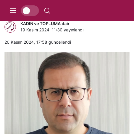
ŞANS OYUNLARI
KADIN ve TOPLUMA dair
19 Kasım 2024, 11:30
yayınlandı
20 Kasım 2024, 17:58
güncellendi