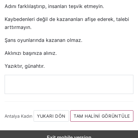
Adını farklılaştırıp, insanları teşvik etmeyin.
Kaybedenleri değil de kazananları afişe ederek, talebi
arttırmayın.
Şans oyunlarında kazanan olmaz.
Aklınızı başınıza alınız.
Yazıktır, günahtır.
Antalya Kadın
YUKARI DÖN
TAM HALINI GÖRÜNTÜLE
Exit mobile version