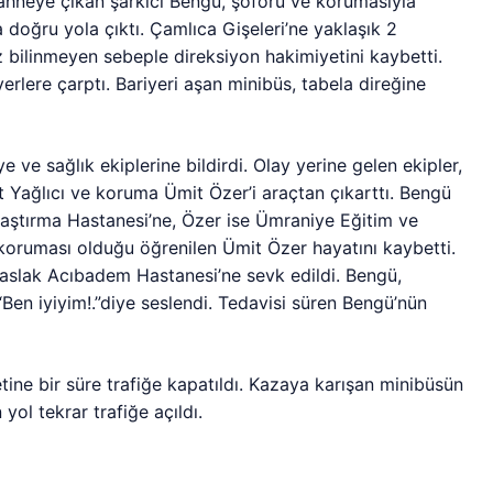
sahneye çıkan şarkıcı Bengü, şoförü ve korumasıyla
a doğru yola çıktı. Çamlıca Gişeleri’ne yaklaşık 2
z bilinmeyen sebeple direksiyon hakimiyetini kaybetti.
erlere çarptı. Bariyeri aşan minibüs, tabela direğine
 ve sağlık ekiplerine bildirdi. Olay yerine gelen ekipler,
t Yağlıcı ve koruma Ümit Özer’i araçtan çıkarttı. Bengü
Araştırma Hastanesi’ne, Özer ise Ümraniye Eğitim ve
 koruması olduğu öğrenilen Ümit Özer hayatını kaybetti.
aslak Acıbadem Hastanesi’ne sevk edildi. Bengü,
“Ben iyiyim!.”diye seslendi. Tedavisi süren Bengü’nün
ne bir süre trafiğe kapatıldı. Kazaya karışan minibüsün
yol tekrar trafiğe açıldı.