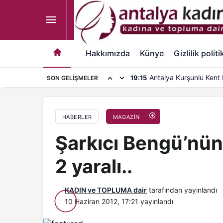
Şarkıcı Bengü’nün aracı kaza yaptı: 1 ölü, 2 yaral
Hakkımızda
Künye
Gizlilik politi
Antalya Kurşunlu Kent 
19:15
SON GELIŞMELER
kapasite artırımı
HABERLER
MAGAZİN
Şarkıcı Bengü’nün 
2 yaralı..
KADIN ve TOPLUMA dair
tarafından yayınlandı
10 Haziran 2012, 17:21
yayınlandı