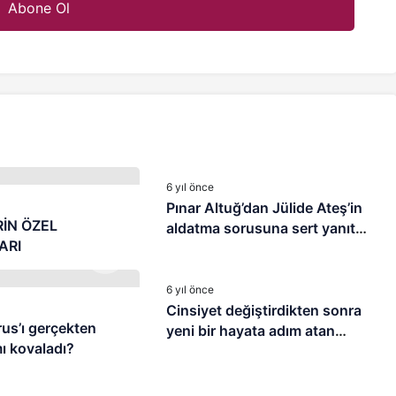
MAGAZİN
6 yıl önce
Pınar Altuğ’dan Jülide Ateş’in
İN ÖZEL
aldatma sorusuna sert yanıt:
ARI
Sana ne ya da kime ne!
MAGAZİN
6 yıl önce
Cinsiyet değiştirdikten sonra
us’ı gerçekten
yeni bir hayata adım atan
ı kovaladı?
dünyaca ünlü isimler!