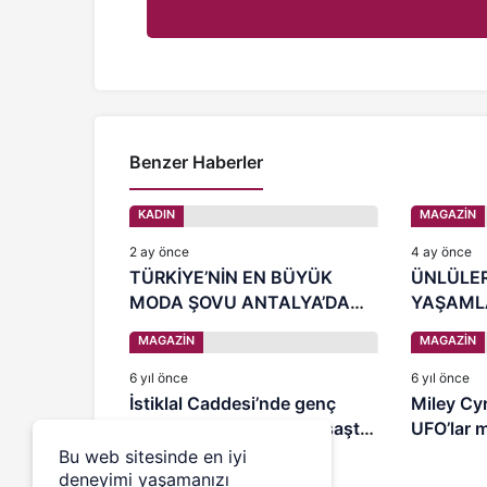
Benzer Haberler
KADIN
MAGAZİN
2 ay önce
4 ay önce
TÜRKİYE’NİN EN BÜYÜK
ÜNLÜLER
MODA ŞOVU ANTALYA’DA
YAŞAML
BAŞLADI
MAGAZİN
MAGAZİN
6 yıl önce
6 yıl önce
İstiklal Caddesi’nde genç
Miley Cyr
kadının yaptığını gören şaştı
UFO’lar m
kaldı!
Bu web sitesinde en iyi
deneyimi yaşamanızı