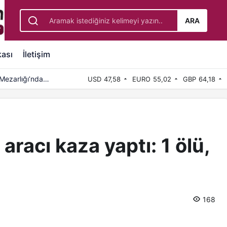
ı..
ARA
kası
İletişim
Mezarlığı’nda
USD
47,58
EURO
55,02
GBP
64,18
aracı kaza yaptı: 1 ölü,
168