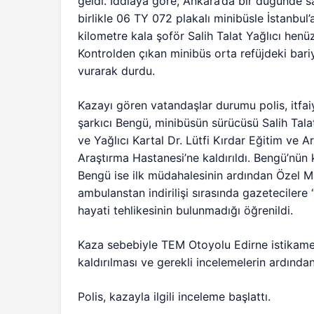
geldi. İddiaya göre, Ankara’da bir düğünde 
birlikle 06 TY 072 plakalı minibüsle İstanbul’
kilometre kala şoför Salih Talat Yağlıcı henü
Kontrolden çıkan minibüs orta refüjdeki bariy
vurarak durdu.
Kazayı gören vatandaşlar durumu polis, itfaiye
şarkıcı Bengü, minibüsün sürücüsü Salih Tala
ve Yağlıcı Kartal Dr. Lütfi Kırdar Eğitim ve 
Araştırma Hastanesi’ne kaldırıldı. Bengü’nün
Bengü ise ilk müdahalesinin ardından Özel M
ambulanstan indirilişi sırasında gazetecilere 
hayati tehlikesinin bulunmadığı öğrenildi.
Kaza sebebiyle TEM Otoyolu Edirne istikameti
kaldırılması ve gerekli incelemelerin ardından 
Polis, kazayla ilgili inceleme başlattı.