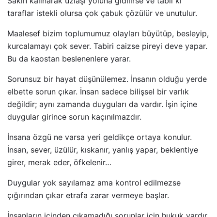
Sakin kalınarak uzlaşı yoluna gidilirse ve tabii ki
taraflar istekli olursa çok çabuk çözülür ve unutulur.
Maalesef bizim toplumumuz olayları büyütüp, besleyip,
kurcalamayı çok sever. Tabiri caizse pireyi deve yapar.
Bu da kaostan beslenenlere yarar.
Sorunsuz bir hayat düşünülemez. İnsanın olduğu yerde
elbette sorun çıkar. İnsan sadece bilişsel bir varlık
değildir; aynı zamanda duyguları da vardır. İşin içine
duygular girince sorun kaçınılmazdır.
İnsana özgü ne varsa yeri geldikçe ortaya konulur.
İnsan, sever, üzülür, kıskanır, yanlış yapar, beklentiye
girer, merak eder, öfkelenir…
Duygular yok sayılamaz ama kontrol edilmezse
çığırından çıkar etrafa zarar vermeye başlar.
İnsanların içinden çıkamadığı sorunlar için hukuk vardır.