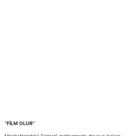
“FİLM OLUR”
Manhattan’daki Federal mahkemede davaya bakan