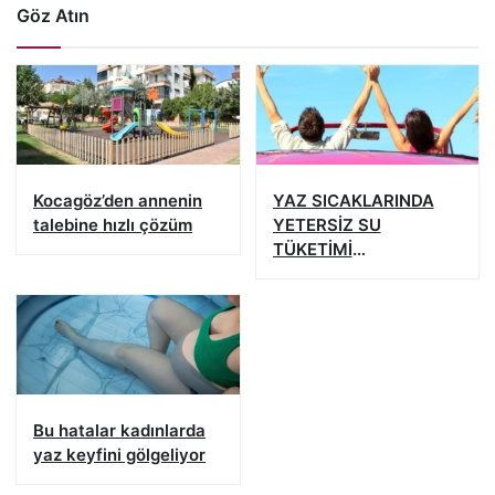
Göz Atın
Kocagöz’den annenin
YAZ SICAKLARINDA
talebine hızlı çözüm
YETERSİZ SU
TÜKETİMİ
BÖBREKLERİNİZİ
YIPRATMASIN
Bu hatalar kadınlarda
yaz keyfini gölgeliyor