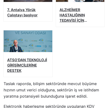
7. Antalya Yörük
ALZHEİMER
Çalıştayı başlıyor
HASTALIĞININ
TEDAVİSİ İÇİN
HEYECAN YARATAN
ÇALIŞMA
ATSO’DAN TEKNOLOJİ
GİRİŞİMCİLERİNE
DESTEK
Taslak raporda, bilişim sektöründe mevcut büyüme
hızının umut verici olduğuna, sektörün iş ve istihdam
yaratma potansiyeli bulunduğuna işaret edildi.
Elektronik haberleşme sektöründe uygulanan KDV