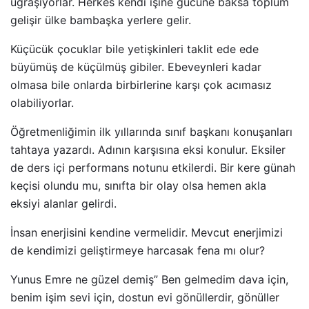
uğraşıyorlar. Herkes kendi işine gücüne baksa toplum
gelişir ülke bambaşka yerlere gelir.
Küçücük çocuklar bile yetişkinleri taklit ede ede
büyümüş de küçülmüş gibiler. Ebeveynleri kadar
olmasa bile onlarda birbirlerine karşı çok acımasız
olabiliyorlar.
Öğretmenliğimin ilk yıllarında sınıf başkanı konuşanları
tahtaya yazardı. Adının karşısına eksi konulur. Eksiler
de ders içi performans notunu etkilerdi. Bir kere günah
keçisi olundu mu, sınıfta bir olay olsa hemen akla
eksiyi alanlar gelirdi.
İnsan enerjisini kendine vermelidir. Mevcut enerjimizi
de kendimizi geliştirmeye harcasak fena mı olur?
Yunus Emre ne güzel demiş” Ben gelmedim dava için,
benim işim sevi için, dostun evi gönüllerdir, gönüller