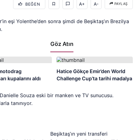
A+
A-
BEĞEN
PAYLAŞ
r’in eşi Yolenthe’den sonra şimdi de Beşiktaş’ın Brezilya
.
Göz Atın
motodrag
Hatice Gökçe Emir’den World
rı kupalarını aldı
Challenge Cup’ta tarihi madalya
sı Danielle Souza eski bir manken ve TV sunucusu.
arla tanınıyor.
Beşiktaş’ın yeni transferi