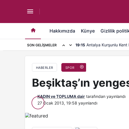
Beşiktaş’ın yengesi de göz kamaştırıyor
Hakkımızda
Künye
Gizlilik politi
Antalya Kurşunlu Kent 
19:15
SON GELIŞMELER
kapasite artırımı
HABERLER
SPOR
Beşiktaş’ın yenge
KADIN ve TOPLUMA dair
tarafından yayınlandı
27 Ocak 2013, 19:58
yayınlandı