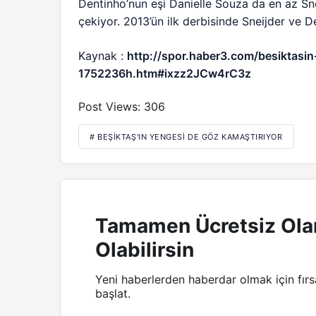
Dentinho’nun eşi Danielle Souza da en az Sne
çekiyor. 2013’ün ilk derbisinde Sneijder ve De
Kaynak :
http://spor.haber3.com/besiktasin
1752236h.htm#ixzz2JCw4rC3z
Post Views:
306
# BEŞIKTAŞ'IN YENGESI DE GÖZ KAMAŞTIRIYOR
Tamamen Ücretsiz Ola
Olabilirsin
Yeni haberlerden haberdar olmak için fır
başlat.