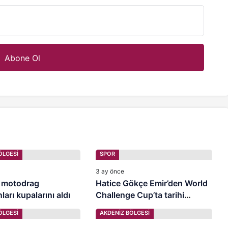
ÖLGESİ
SPOR
3 ay önce
 motodrag
Hatice Gökçe Emir’den World
arı kupalarını aldı
Challenge Cup’ta tarihi
madalya
ÖLGESİ
AKDENİZ BÖLGESİ