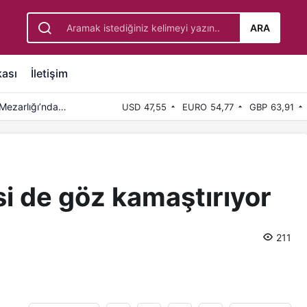
ARA
kası
İletişim
Mezarlığı’nda
USD
47,55
EURO
54,77
GBP
63,91
si de göz kamaştırıyor
211