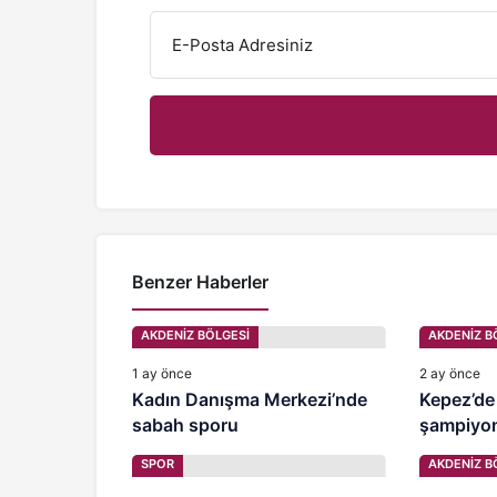
E-Posta Adresiniz
Benzer Haberler
AKDENİZ BÖLGESİ
AKDENİZ B
1 ay önce
2 ay önce
Kadın Danışma Merkezi’nde
Kepez’de
sabah sporu
şampiyonl
SPOR
AKDENİZ B