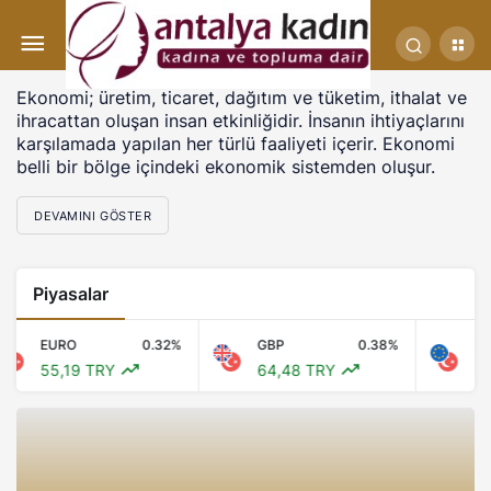
Ekonomi; üretim, ticaret, dağıtım ve tüketim, ithalat ve
ihracattan oluşan insan etkinliğidir. İnsanın ihtiyaçlarını
karşılamada yapılan her türlü faaliyeti içerir. Ekonomi
belli bir bölge içindeki ekonomik sistemden oluşur.
DEVAMINI GÖSTER
Piyasalar
EURO
0.32%
GBP
0.38%
EUR
55,19 TRY
64,48 TRY
1,1