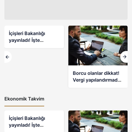
İçişleri Bakanlığı
yayınladı! İşte
koronavirüs
kısıtlamalarıyla ilgili
merak edilen soruların
yanıtları
Borcu olanlar dikkat!
Vergi yapılandırmada
son başvuru tarihi 31
Aralık
Ekonomik Takvim
İçişleri Bakanlığı
yayınladı! İşte
koronavirüs