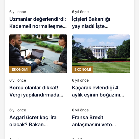
EKONOMI
EKONOMI
6 yıl önce
6 yıl önce
Uzmanlar değerlendirdi:
İçişleri Bakanlığı
Kademeli normalleşme
yayınladı! İşte
enflasyonu nasıl etkiler?
koronavirüs
kısıtlamalarıyla ilgili
merak edilen soruların
yanıtları
EKONOMI
EKONOMI
6 yıl önce
6 yıl önce
Borcu olanlar dikkat!
Kaçarak evlendiği 4
Vergi yapılandırmada
aylık eşinin boğazını
EKONOMI
EKONOMI
son başvuru tarihi 31
kesti
Aralık
6 yıl önce
6 yıl önce
Asgari ücret kaç lira
Fransa Brexit
olacak? Bakan
anlaşmasını veto
EKONOMI
EKONOMI
Selçuk’tan ilk açıklama
edebilir