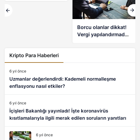
kısıtlamalarıyla ilgili
merak edilen soruların
yanıtları
Borcu olanlar dikkat!
Vergi yapılandırmada
son başvuru tarihi 31
Aralık
Kripto Para Haberleri
6 yıl önce
Uzmanlar değerlendirdi: Kademeli normalleşme
enflasyonu nasıl etkiler?
6 yıl önce
İçişleri Bakanlığı yayınladı! İşte koronavirüs
kısıtlamalarıyla ilgili merak edilen soruların yanıtları
6 yıl önce