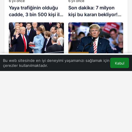
6 yıl önce
6 yıl önce
Yaya trafiğinin olduğu
Son dakika: 7 milyon
cadde, 3 bin 500 kişi ile
kişi bu kararı bekliyor!
sınırlandırıldı
Asgari ücret ile ilgili flaş
açıklama
EKONOMI
EKONOMI
0
Bu web sitesinde en iyi deneyimi yaşamanızı sağlamak için
Kabul
çerezler kullanılmaktadır.
6 yıl önce
6 yıl önce
İçişleri Bakanlığı,
Cumhurbaşkanı Recep
Türkiye’deki Suriyeli
Tayyip Erdoğan, Turgut
sayısını açıkladı
Kıran’ın cenaze törenine
katıldı
©Antalya Kadın Telif Hakkı 2026, Tüm Hakları Saklıdır
Yazarlarımız
Künye
Hesabım
Gizlilik politikası
İletişim