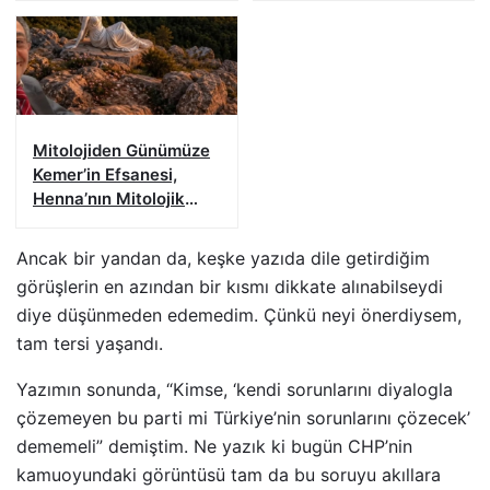
Mitolojiden Günümüze
Kemer’in Efsanesi,
Henna’nın Mitolojik
Öyküsü
Ancak bir yandan da, keşke yazıda dile getirdiğim
görüşlerin en azından bir kısmı dikkate alınabilseydi
diye düşünmeden edemedim. Çünkü neyi önerdiysem,
tam tersi yaşandı.
Yazımın sonunda, “Kimse, ‘kendi sorunlarını diyalogla
çözemeyen bu parti mi Türkiye’nin sorunlarını çözecek’
dememeli” demiştim. Ne yazık ki bugün CHP’nin
kamuoyundaki görüntüsü tam da bu soruyu akıllara