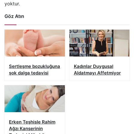
yoktur.
Göz Atın
Sertleşme bozukluğuna
Kadınlar Duygusal
şok dalga tedavisi
Aldatmayı Affetmiyor
Erken Teşhisle Rahim
Ağzı Kanserinin