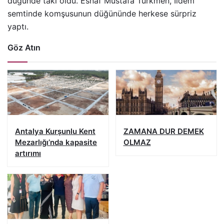
düğünde takı oldu. Esnaf Mustafa Türkmen, İldem
semtinde komşusunun düğününde herkese sürpriz
yaptı.
Göz Atın
Antalya Kurşunlu Kent
ZAMANA DUR DEMEK
Mezarlığı’nda kapasite
OLMAZ
artırımı