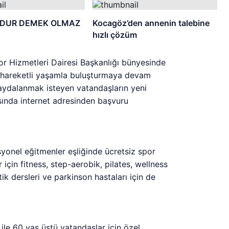
DUR DEMEK OLMAZ
Kocagöz’den annenin talebine
hızlı çözüm
or Hizmetleri Dairesi Başkanlığı bünyesinde
e hareketli yaşamla buluşturmaya devam
faydalanmak isteyen vatandaşların yeni
asında internet adresinden başvuru
yonel eğitmenler eşliğinde ücretsiz spor
çin fitness, step-aerobik, pilates, wellness
k dersleri ve parkinson hastaları için de
u ile 60 yaş üstü vatandaşlar için özel