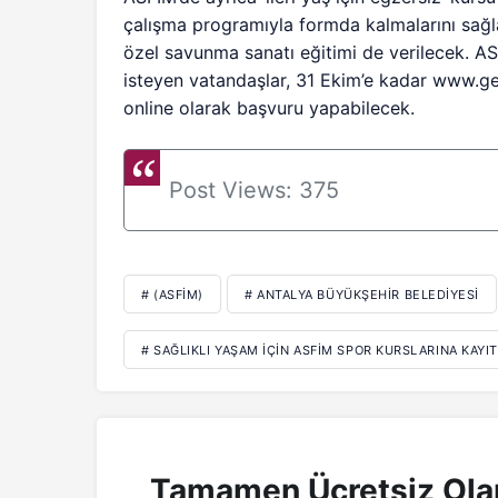
çalışma programıyla formda kalmalarını sağl
özel savunma sanatı eğitimi de verilecek. A
isteyen vatandaşlar, 31 Ekim’e kadar www.gen
online olarak başvuru yapabilecek.
Post Views:
375
# (ASFİM)
# ANTALYA BÜYÜKŞEHIR BELEDIYESI
# SAĞLIKLI YAŞAM IÇIN ASFİM SPOR KURSLARINA KAYI
Tamamen Ücretsiz Ola