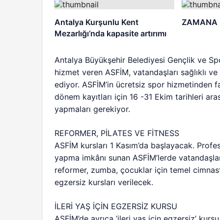
Antalya Kurşunlu Kent
ZAMANA 
Mezarlığı’nda kapasite artırımı
Antalya Büyükşehir Belediyesi Gençlik ve Sp
hizmet veren ASFİM, vatandaşları sağlıklı v
ediyor. ASFİM’in ücretsiz spor hizmetinden 
dönem kayıtları için 16 -31 Ekim tarihleri ar
yapmaları gerekiyor.
REFORMER, PİLATES VE FİTNESS
ASFİM kursları 1 Kasım’da başlayacak. Profes
yapma imkânı sunan ASFİM’lerde vatandaşlar i
reformer, zumba, çocuklar için temel cimnasti
egzersiz kursları verilecek.
İLERİ YAŞ İÇİN EGZERSİZ KURSU
ASFİM’de ayrıca ’ileri yaş için egzersiz’ kurs