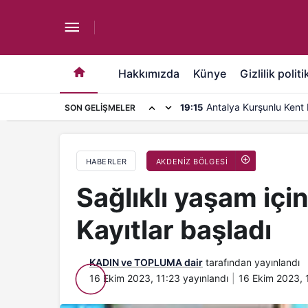
Sağlıklı yaşam için ASFİM spor kurslarına Kayıtl
Hakkımızda
Künye
Gizlilik politi
Antalya Kurşunlu Kent 
19:15
SON GELIŞMELER
kapasite artırımı
HABERLER
AKDENİZ BÖLGESİ
Sağlıklı yaşam içi
Kayıtlar başladı
KADIN ve TOPLUMA dair
tarafından yayınlandı
16 Ekim 2023, 11:23
yayınlandı
16 Ekim 2023, 