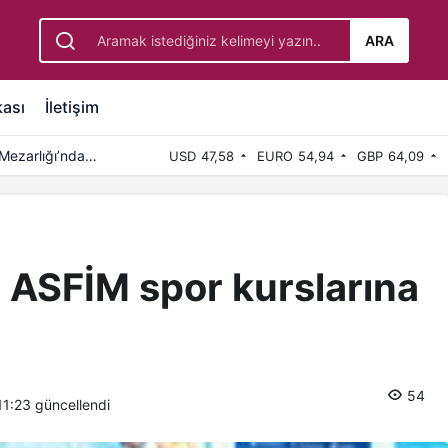
ar başladı
ARA
kası
İletişim
Mezarlığı’nda
USD
47,58
EURO
54,94
GBP
64,09
n ASFİM spor kurslarına
54
11:23
güncellendi