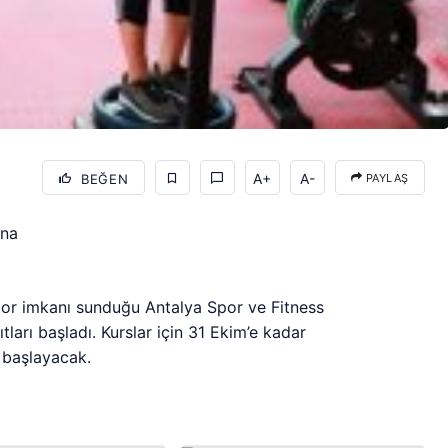
A+
A-
BEĞEN
PAYLAŞ
ına
spor imkanı sunduğu Antalya Spor ve Fitness
arı başladı. Kurslar için 31 Ekim’e kadar
a başlayacak.