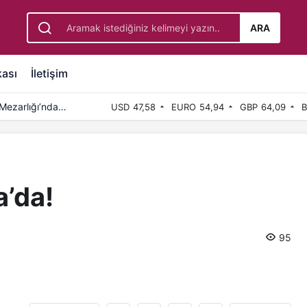
ARA
kası
İletişim
Mezarlığı’nda
USD
47,58
EURO
54,94
GBP
64,09
B
a’da!
95