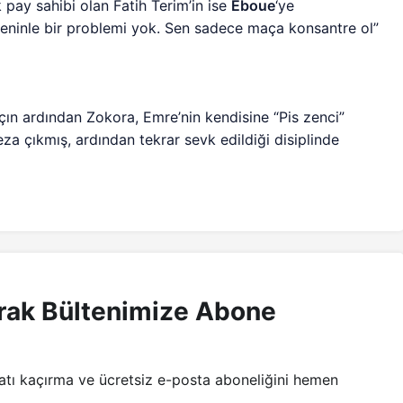
pay sahibi olan Fatih Terim’in ise
Eboue
‘ye
ninle bir problemi yok. Sen sadece maça konsantre ol”
açın ardından Zokora, Emre’nin kendisine “Pis zenci”
za çıkmış, ardından tekrar sevk edildiği disiplinde
rak Bültenimize Abone
satı kaçırma ve ücretsiz e-posta aboneliğini hemen