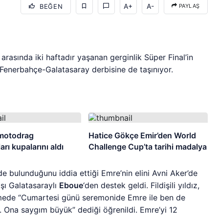
A+
A-
BEĞEN
PAYLAŞ
asında iki haftadır yaşanan gerginlik Süper Final’in
Fenerbahçe-Galatasaray derbisine de taşınıyor.
motodrag
Hatice Gökçe Emir’den World
rı kupalarını aldı
Challenge Cup’ta tarihi madalya
de bulunduğunu iddia ettiği Emre’nin elini Avni Aker’de
ı Galatasaraylı
Eboue
‘den destek geldi. Fildişili yıldız,
üşmede “Cumartesi günü seremonide Emre ile ben de
. Ona saygım büyük” dediği öğrenildi. Emre’yi 12