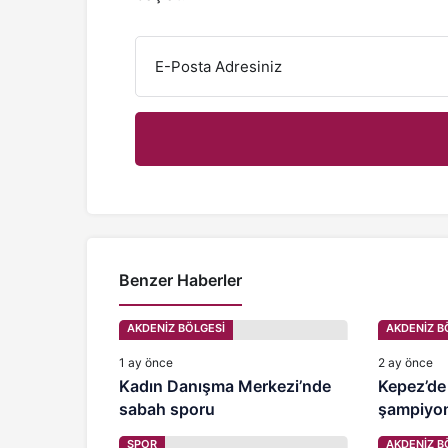
E-Posta Adresiniz
Benzer Haberler
AKDENİZ BÖLGESİ
AKDENİZ B
1 ay önce
2 ay önce
Kadın Danışma Merkezi’nde
Kepez’de
sabah sporu
şampiyonl
SPOR
AKDENİZ B