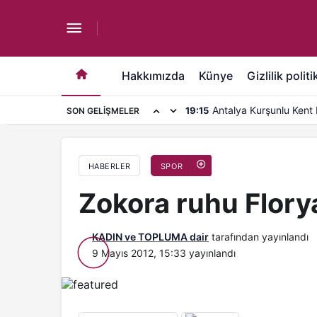
Zokora ruhu Florya’da!
Hakkımızda
Künye
Gizlilik politi
Antalya Kurşunlu Kent 
19:15
SON GELIŞMELER
kapasite artırımı
HABERLER
SPOR
Zokora ruhu Flory
KADIN ve TOPLUMA dair
tarafından yayınlandı
9 Mayıs 2012, 15:33
yayınlandı