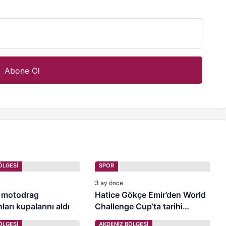
ÖLGESİ
SPOR
3 ay önce
 motodrag
Hatice Gökçe Emir’den World
arı kupalarını aldı
Challenge Cup’ta tarihi
madalya
ÖLGESİ
AKDENİZ BÖLGESİ