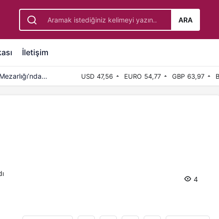
ARA
kası
İletişim
Mezarlığı’nda
USD
47,56
EURO
54,77
GBP
63,97
B
dı
4