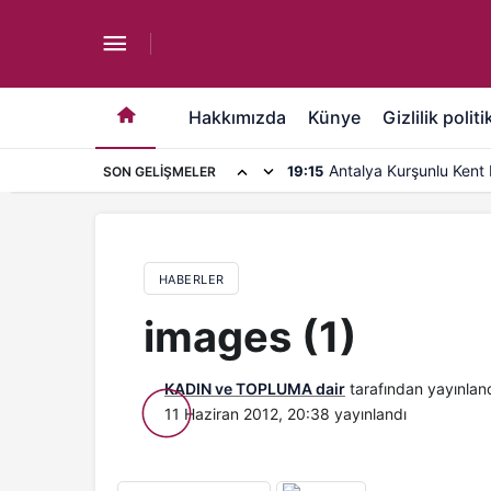
images (1)
Hakkımızda
Künye
Gizlilik politi
Antalya Kurşunlu Kent 
19:15
SON GELIŞMELER
kapasite artırımı
HABERLER
images (1)
KADIN ve TOPLUMA dair
tarafından yayınlan
11 Haziran 2012, 20:38
yayınlandı