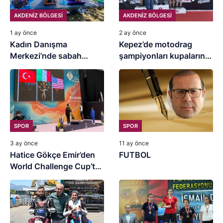
AKDENİZ BÖLGESİ
AKDENİZ BÖLGESİ
1 ay önce
2 ay önce
Kadın Danışma
Kepez’de motodrag
Merkezi’nde sabah
şampiyonları kupalarını
sporu
aldı
SPOR
SPOR
3 ay önce
11 ay önce
Hatice Gökçe Emir’den
FUTBOL
World Challenge Cup’ta
tarihi madalya