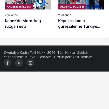
AKDENİZ BÖLGESİ
AKDENİZ BÖLGESİ
2 yıl önce
2 yıl önce
Kepez’de Motodrag
Kepez’in kadın
rüzgarı esti
güreşçilerine Türkiye
Şampiyonası’ndan bronz
madalya
©Antalya Kadın Telif Hakkı 2026, Tüm Hakları Saklıdır
Yazarlarımız
Künye
Hesabım
Gizlilik politikası
İletişim