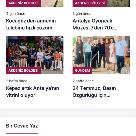
AKDENİZ BÖLGESİ
AKDENİZ BÖLGESİ
4 gün önce
5 gün önce
Kocagöz’den annenin
Antalya Oyuncak
talebine hızlı çözüm
Müzesi 7’den 70’e
ziyaretçilerini ağırlıyor
AKDENİZ BÖLGESİ
GÜNDEM
2 hafta önce
2 hafta önce
Kepez artık Antalya’nın
24 Temmuz, Basın
vitrini oluyor
Özgürlüğü İçin
Mücadele Günü
Bir Cevap Yaz