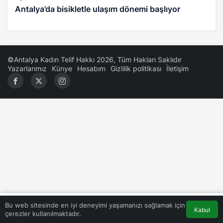
Antalya’da bisikletle ulaşım dönemi başlıyor
©Antalya Kadın Telif Hakkı 2026, Tüm Hakları Saklıdır
Yazarlarımız
Künye
Hesabım
Gizlilik politikası
İletişim
0
Bu web sitesinde en iyi deneyimi yaşamanızı sağlamak için
Kabul
çerezler kullanılmaktadır.