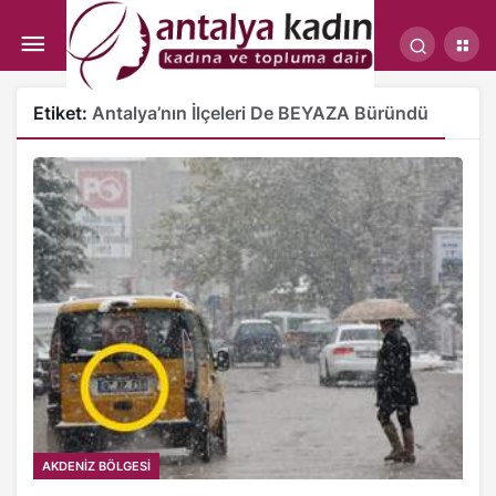
Etiket:
Antalya’nın İlçeleri De BEYAZA Büründü
AKDENİZ BÖLGESİ