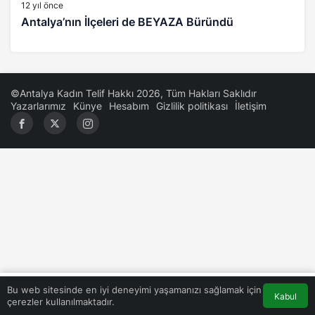
12 yıl önce
Antalya’nın İlçeleri de BEYAZA Büründü
©Antalya Kadın Telif Hakkı 2026, Tüm Hakları Saklıdır
Yazarlarımız
Künye
Hesabım
Gizlilik politikası
İletişim
0
Bu web sitesinde en iyi deneyimi yaşamanızı sağlamak için
Kabul
çerezler kullanılmaktadır.