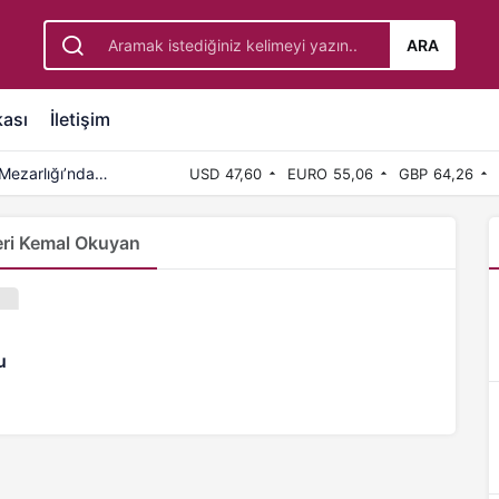
ARA
kası
İletişim
Mezarlığı’nda
USD
47,60
EURO
55,06
GBP
64,26
eri Kemal Okuyan
u