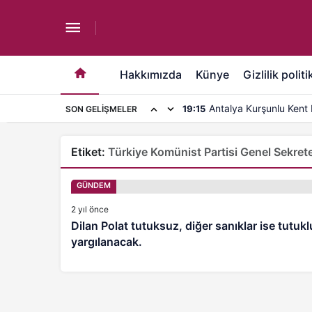
Hakkımızda
Künye
Gizlilik politi
Antalya Kurşunlu Kent 
19:15
SON GELIŞMELER
kapasite artırımı
Etiket:
Türkiye Komünist Partisi Genel Sekret
GÜNDEM
2 yıl önce
Dilan Polat tutuksuz, diğer sanıklar ise tutukl
yargılanacak.