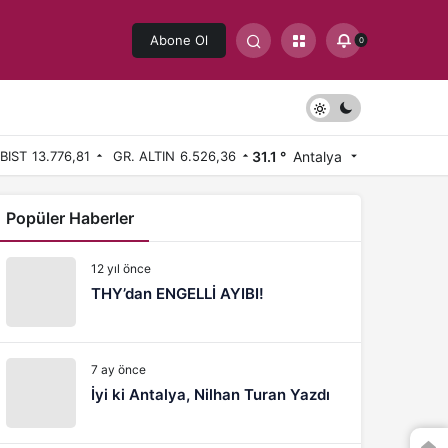
Abone Ol
0
31.1 °
Antalya
BIST
13.776,81
GR. ALTIN
6.526,36
Popüler Haberler
12 yıl önce
THY’dan ENGELLİ AYIBI!
7 ay önce
İyi ki Antalya, Nilhan Turan Yazdı